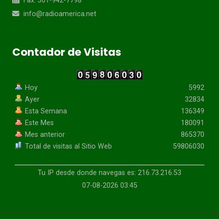
Fax: 301-942-7798
info@radioamerica.net
Contador de Visitas
Hoy
5992
Ayer
32834
Esta Semana
136349
Este Mes
180091
Mes anterior
865370
Total de visitas al Sitio Web
59806030
Tu IP desde donde navegas es: 216.73.216.53
07-08-2026 03:45