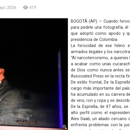
ayo 2026
419
BOGOTÁ (AP) — Cuando fervoro
para pedirle una fotografía, él
que adoptó como apodo y que
presidencia de Colombia.
La ferocidad de ese felino e
armados ilegales y los narcotra
“Al narcoterrorismo, a quienes 
a acabar como unas cucarachas
de Dios como nunca antes se h
Associated Press en la recta fi
De estilo frontal, De la Espriel
cargo más importante del país
ha acumulado en su carrera d
de vino, ron y ropa y se descr
De la Espriella, de 47 años, 
alto perfil como el expresid
Alex Saab, un aliado cercano 
enfrenta problemas con la jus