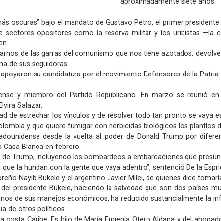
aproximadamente siete años.
ás oscuras” bajo el mandato de Gustavo Petro, el primer presidente de
de sectores opositores como la reserva militar y los uribistas —la 
en.
arnos de las garras del comunismo que nos tiene azotados, devolver a
una de sus seguidoras.
 apoyaron su candidatura por el movimiento Defensores de la Patria y 
dense y miembro del Partido Republicano. En marzo se reunió en
lvira Salazar.
d de estrechar los vínculos y de resolver todo tan pronto se vaya es
lombia y que quiere fumigar con herbicidas biológicos los plantíos 
tadounidense desde la vuelta al poder de Donald Trump por diferen
a Casa Blanca en febrero.
ogas de Trump, incluyendo los bombardeos a embarcaciones que presu
que la hundan con la gente que vaya adentro”, sentenció De la Esprie
reño Nayib Bukele y el argentino Javier Milei, de quienes dice tomarí
del presidente Bukele, haciendo la salvedad que son dos países muy 
algunos de sus manejos económicos, ha reducido sustancialmente la inf
ia de otros políticos.
la costa Caribe. Es hijo de María Eugenia Otero Aldana y del abogado 