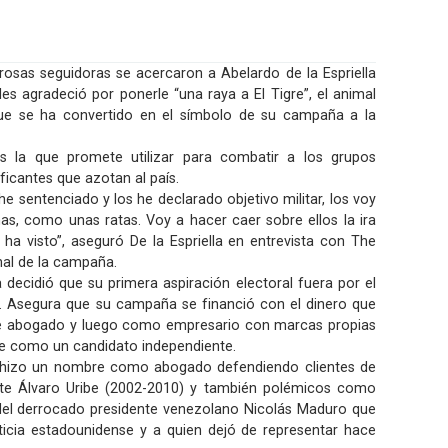
sas seguidoras se acercaron a Abelardo de la Espriella
 les agradeció por ponerle “una raya a El Tigre”, el animal
 se ha convertido en el símbolo de su campaña a la
s la que promete utilizar para combatir a los grupos
ficantes que azotan al país.
he sentenciado y los he declarado objetivo militar, los voy
, como unas ratas. Voy a hacer caer sobre ellos la ira
a visto”, aseguró De la Espriella en entrevista con The
nal de la campaña.
la decidió que su primera aspiración electoral fuera por el
. Asegura que su campaña se financió con el dinero que
e abogado y luego como empresario con marcas propias
ibe como un candidato independiente.
se hizo un nombre como abogado defendiendo clientes de
ente Álvaro Uribe (2002-2010) y también polémicos como
del derrocado presidente venezolano Nicolás Maduro que
ticia estadounidense y a quien dejó de representar hace