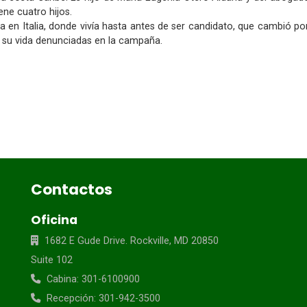
ne cuatro hijos.
 en Italia, donde vivía hasta antes de ser candidato, que cambió por 
a su vida denunciadas en la campaña.
Contactos
Oficina
1682 E Gude Drive. Rockville, MD 20850
Suite 102
Cabina: 301-6100900
Recepción: 301-942-3500