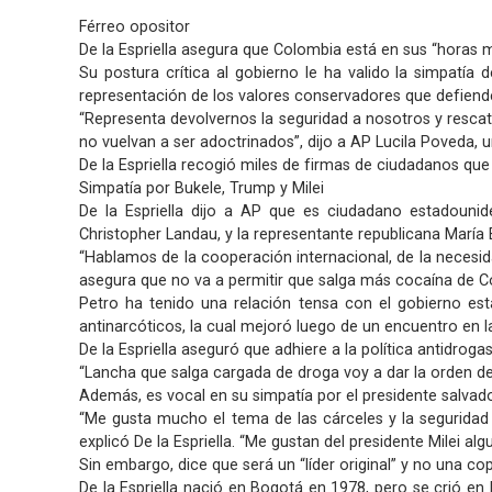
Férreo opositor
De la Espriella asegura que Colombia está en sus “horas m
Su postura crítica al gobierno le ha valido la simpatía 
representación de los valores conservadores que defiend
“Representa devolvernos la seguridad a nosotros y rescat
no vuelvan a ser adoctrinados”, dijo a AP Lucila Poveda, 
De la Espriella recogió miles de firmas de ciudadanos que
Simpatía por Bukele, Trump y Milei
De la Espriella dijo a AP que es ciudadano estadouni
Christopher Landau, y la representante republicana María E
“Hablamos de la cooperación internacional, de la necesida
asegura que no va a permitir que salga más cocaína de Co
Petro ha tenido una relación tensa con el gobierno es
antinarcóticos, la cual mejoró luego de un encuentro en l
De la Espriella aseguró que adhiere a la política antidr
“Lancha que salga cargada de droga voy a dar la orden de 
Además, es vocal en su simpatía por el presidente salvado
“Me gusta mucho el tema de las cárceles y la seguridad 
explicó De la Espriella. “Me gustan del presidente Milei 
Sin embargo, dice que será un “líder original” y no una cop
De la Espriella nació en Bogotá en 1978, pero se crió en 