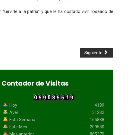
“servirle a la patria” y que le ha costado vivir rodeado de
Siguiente
Contador de Visitas
Hoy
4199
Ayer
31282
Esta Semana
165838
Este Mes
209580
Mes anterior
865370