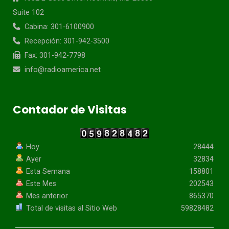
Suite 102
Cabina: 301-6100900
Recepción: 301-942-3500
Fax: 301-942-7798
info@radioamerica.net
Contador de Visitas
Hoy
28444
Ayer
32834
Esta Semana
158801
Este Mes
202543
Mes anterior
865370
Total de visitas al Sitio Web
59828482