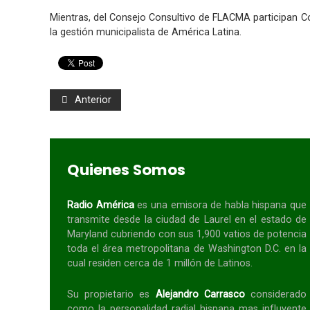
Mientras, del Consejo Consultivo de FLACMA participan Col
la gestión municipalista de América Latina.
Anterior
Quienes Somos
Radio América
es una emisora de habla
hispana
que
transmite desde la ciudad de Laurel en el estado de
Maryland cubriendo con sus 1,900 vatios de potencia
toda el área metropolitana de Washington D.C. en la
cual residen cerca de 1 millón de Latinos.
Su propietario es
Alejandro Carrasco
considerado
como la personalidad radial
hispana
mas influyente