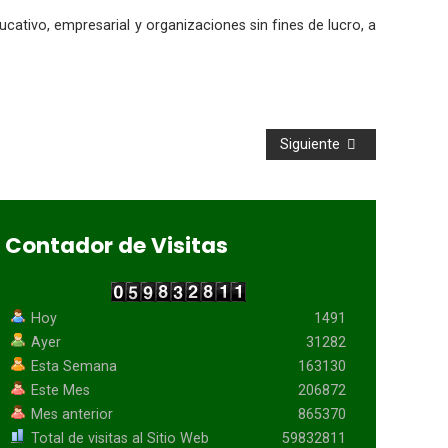
cativo, empresarial y organizaciones sin fines de lucro, a
Siguiente
Contador de Visitas
Hoy
1491
Ayer
31282
Esta Semana
163130
Este Mes
206872
Mes anterior
865370
Total de visitas al Sitio Web
59832811