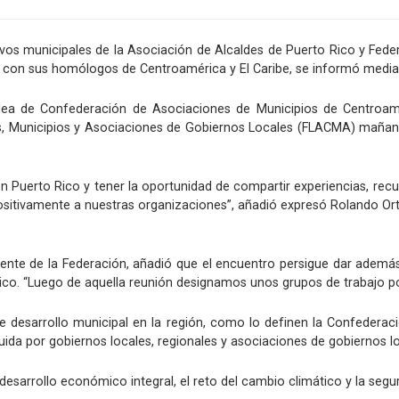
ivos municipales de la Asociación de Alcaldes de Puerto Rico y Fed
 con sus homólogos de Centroamérica y El Caribe, se informó medi
lea de Confederación de Asociaciones de Municipios de Centroam
s, Municipios y Asociaciones de Gobiernos Locales (FLACMA) mañana 
 Puerto Rico y tener la oportunidad de compartir experiencias, recur
sitivamente a nuestras organizaciones”, añadió expresó Rolando Orti
idente de la Federación, añadió que el encuentro persigue dar además
co. “Luego de aquella reunión designamos unos grupos de trabajo p
e desarrollo municipal en la región, como lo definen la Confedera
ida por gobiernos locales, regionales y asociaciones de gobiernos l
l desarrollo económico integral, el reto del cambio climático y la se