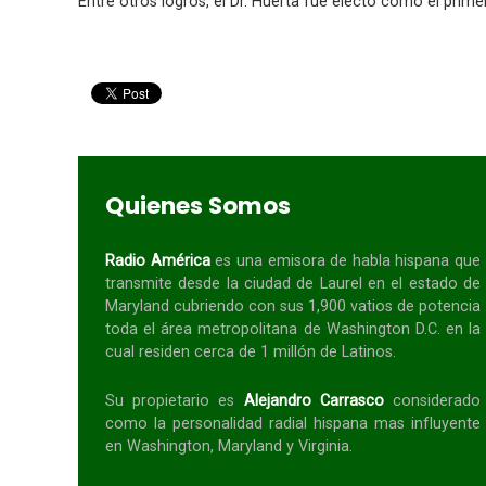
Entre otros logros, el Dr. Huerta fue electo como el prim
Quienes Somos
Radio América
es una emisora de habla
hispana
que
transmite desde la ciudad de Laurel en el estado de
Maryland cubriendo con sus 1,900 vatios de potencia
toda el área metropolitana de Washington D.C. en la
cual residen cerca de 1 millón de Latinos.
Su propietario es
Alejandro Carrasco
considerado
como la personalidad radial
hispana
mas influyente
en Washington, Maryland y Virginia.