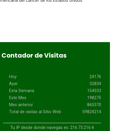
 Americana del Cáncer de los Estados Unidos.
Contador de Visitas
Hoy
24176
Ayer
32834
Esta Semana
154533
Este Mes
198275
Mes anterior
865370
Total de visitas al Sitio Web
59824214
Tu IP desde donde navegas es: 216.73.216.4