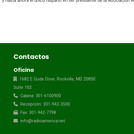
er y hasta ahora el único hispano en ser presidente de la Asociación
Contactos
Oficina
1682 E Gude Drive. Rockville, MD 20850
Suite 102
Cabina: 301-6100900
Recepción: 301-942-3500
Fax: 301-942-7798
info@radioamerica.net