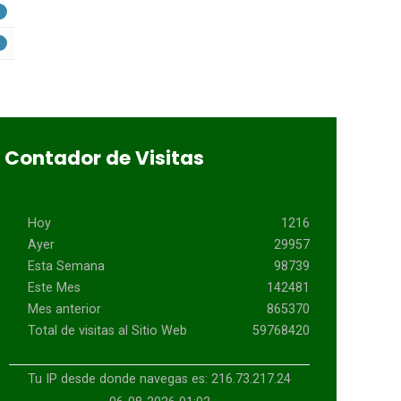
Contador de Visitas
Hoy
1216
Ayer
29957
Esta Semana
98739
Este Mes
142481
Mes anterior
865370
Total de visitas al Sitio Web
59768420
Tu IP desde donde navegas es: 216.73.217.24