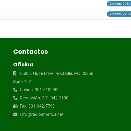
Visitas: 2231
Visitas: 2293
Contactos
Oficina
1682 E Gude Drive. Rockville, MD 20850
Suite 102
Cabina: 301-6100900
Recepción: 301-942-3500
Fax: 301-942-7798
info@radioamerica.net