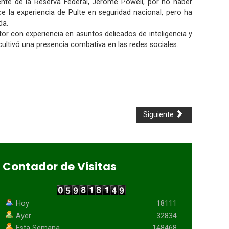
ente de la Reserva Federal, Jerome Powell, por no haber
e la experiencia de Pulte en seguridad nacional, pero ha
da.
tor con experiencia en asuntos delicados de inteligencia y
 cultivó una presencia combativa en las redes sociales.
Siguiente
Contador de Visitas
Hoy
18111
Ayer
32834
Esta Semana
148468