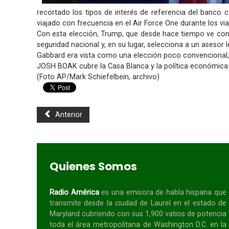
recortado los tipos de interés de referencia del banco 
viajado con frecuencia en el Air Force One durante los vi
Con esta elección, Trump, que desde hace tiempo ve con re
seguridad nacional y, en su lugar, selecciona a un asesor 
Gabbard era vista como una elección poco convencional, p
JOSH BOAK cubre la Casa Blanca y la política económica 
(Foto AP/Mark Schiefelbein, archivo)
Anterior
Quienes Somos
Radio América
es una emisora de habla
hispana
que
transmite desde la ciudad de Laurel en el estado de
Maryland cubriendo con sus 1,900 vatios de potencia
toda el área metropolitana de Washington D.C. en la