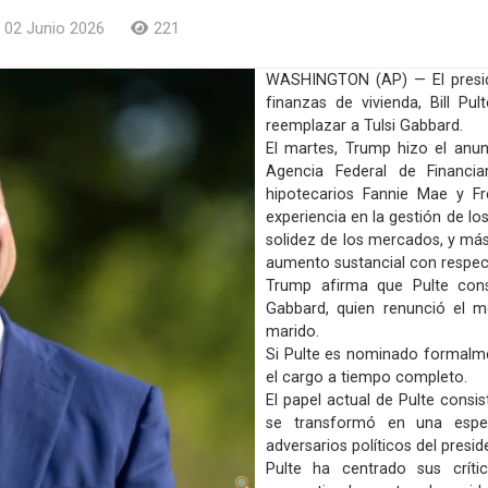
02 Junio 2026
221
WASHINGTON (AP) — El preside
finanzas de vivienda, Bill Pul
reemplazar a Tulsi Gabbard.
El martes, Trump hizo el anun
Agencia Federal de Financia
hipotecarios Fannie Mae y F
experiencia en la gestión de l
solidez de los mercados, y más
aumento sustancial con respec
Trump afirma que Pulte cons
Gabbard, quien renunció el m
marido.
Si Pulte es nominado formalme
el cargo a tiempo completo.
El papel actual de Pulte consi
se transformó en una espec
adversarios políticos del presid
Pulte ha centrado sus crític