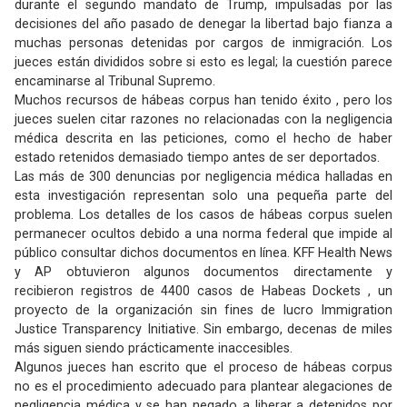
durante el segundo mandato de Trump, impulsadas por las
decisiones del año pasado de denegar la libertad bajo fianza a
muchas personas detenidas por cargos de inmigración. Los
jueces están divididos sobre si esto es legal; la cuestión parece
encaminarse al Tribunal Supremo.
Muchos recursos de hábeas corpus han tenido éxito , pero los
jueces suelen citar razones no relacionadas con la negligencia
médica descrita en las peticiones, como el hecho de haber
estado retenidos demasiado tiempo antes de ser deportados.
Las más de 300 denuncias por negligencia médica halladas en
esta investigación representan solo una pequeña parte del
problema. Los detalles de los casos de hábeas corpus suelen
permanecer ocultos debido a una norma federal que impide al
público consultar dichos documentos en línea. KFF Health News
y AP obtuvieron algunos documentos directamente y
recibieron registros de 4400 casos de Habeas Dockets , un
proyecto de la organización sin fines de lucro Immigration
Justice Transparency Initiative. Sin embargo, decenas de miles
más siguen siendo prácticamente inaccesibles.
Algunos jueces han escrito que el proceso de hábeas corpus
no es el procedimiento adecuado para plantear alegaciones de
negligencia médica y se han negado a liberar a detenidos por