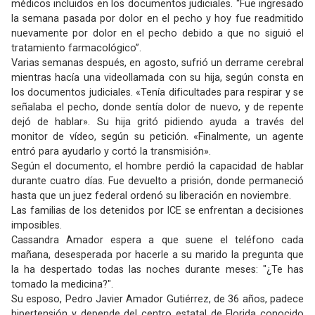
médicos incluidos en los documentos judiciales. “Fue ingresado
la semana pasada por dolor en el pecho y hoy fue readmitido
nuevamente por dolor en el pecho debido a que no siguió el
tratamiento farmacológico”.
Varias semanas después, en agosto, sufrió un derrame cerebral
mientras hacía una videollamada con su hija, según consta en
los documentos judiciales. «Tenía dificultades para respirar y se
señalaba el pecho, donde sentía dolor de nuevo, y de repente
dejó de hablar». Su hija gritó pidiendo ayuda a través del
monitor de vídeo, según su petición. «Finalmente, un agente
entró para ayudarlo y cortó la transmisión».
Según el documento, el hombre perdió la capacidad de hablar
durante cuatro días. Fue devuelto a prisión, donde permaneció
hasta que un juez federal ordenó su liberación en noviembre.
Las familias de los detenidos por ICE se enfrentan a decisiones
imposibles.
Cassandra Amador espera a que suene el teléfono cada
mañana, desesperada por hacerle a su marido la pregunta que
la ha despertado todas las noches durante meses: "¿Te has
tomado la medicina?".
Su esposo, Pedro Javier Amador Gutiérrez, de 36 años, padece
hipertensión y depende del centro estatal de Florida conocido