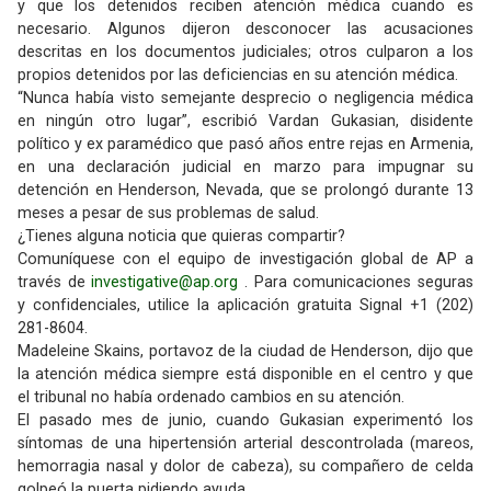
y que los detenidos reciben atención médica cuando es
necesario. Algunos dijeron desconocer las acusaciones
descritas en los documentos judiciales; otros culparon a los
propios detenidos por las deficiencias en su atención médica.
“Nunca había visto semejante desprecio o negligencia médica
en ningún otro lugar”, escribió Vardan Gukasian, disidente
político y ex paramédico que pasó años entre rejas en Armenia,
en una declaración judicial en marzo para impugnar su
detención en Henderson, Nevada, que se prolongó durante 13
meses a pesar de sus problemas de salud.
¿Tienes alguna noticia que quieras compartir?
Comuníquese con el equipo de investigación global de AP a
través de
investigative@ap.org
. Para comunicaciones seguras
y confidenciales, utilice la aplicación gratuita Signal +1 (202)
281-8604.
Madeleine Skains, portavoz de la ciudad de Henderson, dijo que
la atención médica siempre está disponible en el centro y que
el tribunal no había ordenado cambios en su atención.
El pasado mes de junio, cuando Gukasian experimentó los
síntomas de una hipertensión arterial descontrolada (mareos,
hemorragia nasal y dolor de cabeza), su compañero de celda
golpeó la puerta pidiendo ayuda.