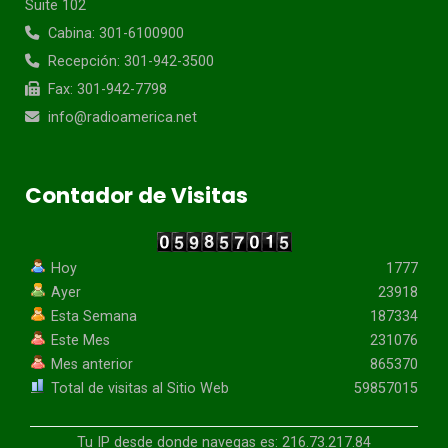
Suite 102
Cabina: 301-6100900
Recepción: 301-942-3500
Fax: 301-942-7798
info@radioamerica.net
Contador de Visitas
Hoy
1777
Ayer
23918
Esta Semana
187334
Este Mes
231076
Mes anterior
865370
Total de visitas al Sitio Web
59857015
Tu IP desde donde navegas es: 216.73.217.84