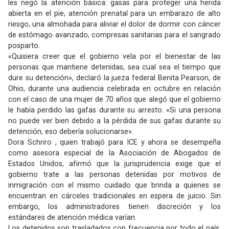
les negó la atención básica: gasas para proteger una herida
abierta en el pie, atención prenatal para un embarazo de alto
riesgo, una almohada para aliviar el dolor de dormir con cáncer
de estómago avanzado, compresas sanitarias para el sangrado
posparto.
«Quisiera creer que el gobierno vela por el bienestar de las
personas que mantiene detenidas, sea cual sea el tiempo que
dure su detención», declaró la jueza federal Benita Pearson, de
Ohio, durante una audiencia celebrada en octubre en relación
con el caso de una mujer de 70 años que alegó que el gobierno
le había perdido las gafas durante su arresto. «Si una persona
no puede ver bien debido a la pérdida de sus gafas durante su
detención, eso debería solucionarse».
Dora Schriro , quien trabajó para ICE y ahora se desempeña
como asesora especial de la Asociación de Abogados de
Estados Unidos, afirmó que la jurisprudencia exige que el
gobierno trate a las personas detenidas por motivos de
inmigración con el mismo cuidado que brinda a quienes se
encuentran en cárceles tradicionales en espera de juicio. Sin
embargo, los administradores tienen discreción y los
estándares de atención médica varían.
Los detenidos son trasladados con frecuencia por todo el país,