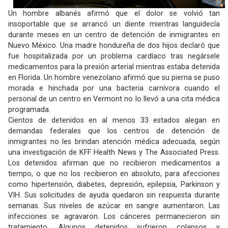
Un hombre albanés afirmó que el dolor se volvió tan
insoportable que se arrancó un diente mientras languidecía
durante meses en un centro de detención de inmigrantes en
Nuevo México. Una madre hondureña de dos hijos declaró que
fue hospitalizada por un problema cardíaco tras negársele
medicamentos para la presión arterial mientras estaba detenida
en Florida. Un hombre venezolano afirmó que su pierna se puso
morada e hinchada por una bacteria carnívora cuando el
personal de un centro en Vermont no lo llevó a una cita médica
programada.
Cientos de detenidos en al menos 33 estados alegan en
demandas federales que los centros de detención de
inmigrantes no les brindan atención médica adecuada, según
una investigación de KFF Health News y The Associated Press.
Los detenidos afirman que no recibieron medicamentos a
tiempo, o que no los recibieron en absoluto, para afecciones
como hipertensión, diabetes, depresión, epilepsia, Parkinson y
VIH. Sus solicitudes de ayuda quedaron sin respuesta durante
semanas. Sus niveles de azúcar en sangre aumentaron. Las
infecciones se agravaron. Los cánceres permanecieron sin
tratamiento. Algunos detenidos sufrieron colapsos y