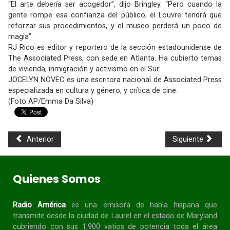
“El arte debería ser acogedor”, dijo Bringley. “Pero cuando la
gente rompe esa confianza del público, el Louvre tendrá que
reforzar sus procedimientos, y el museo perderá un poco de
magia”.
RJ Rico es editor y reportero de la sección estadounidense de
The Associated Press, con sede en Atlanta. Ha cubierto temas
de vivienda, inmigración y activismo en el Sur.
JOCELYN NOVEC es una escritora nacional de Associated Press
especializada en cultura y género, y crítica de cine.
(Foto AP/Emma Da Silva)
Anterior
Siguiente
Quienes Somos
Radio América
es una emisora de habla
hispana
que
transmite desde la ciudad de Laurel en el estado de Maryland
cubriendo con sus 1,900 vatios de potencia toda el área