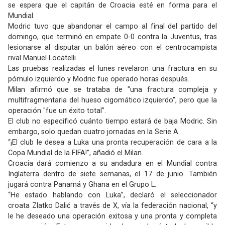
se espera que el capitán de Croacia esté en forma para el
Mundial.
Modric tuvo que abandonar el campo al final del partido del
domingo, que terminó en empate 0-0 contra la Juventus, tras
lesionarse al disputar un balón aéreo con el centrocampista
rival Manuel Locatelli.
Las pruebas realizadas el lunes revelaron una fractura en su
pómulo izquierdo y Modric fue operado horas después.
Milan afirmó que se trataba de "una fractura compleja y
multifragmentaria del hueso cigomático izquierdo", pero que la
operación "fue un éxito total".
El club no especificó cuánto tiempo estará de baja Modric. Sin
embargo, solo quedan cuatro jornadas en la Serie A.
“¡El club le desea a Luka una pronta recuperación de cara a la
Copa Mundial de la FIFA!”, añadió el Milan.
Croacia dará comienzo a su andadura en el Mundial contra
Inglaterra dentro de siete semanas, el 17 de junio. También
jugará contra Panamá y Ghana en el Grupo L.
“He estado hablando con Luka”, declaró el seleccionador
croata Zlatko Dalić a través de X, vía la federación nacional, “y
le he deseado una operación exitosa y una pronta y completa