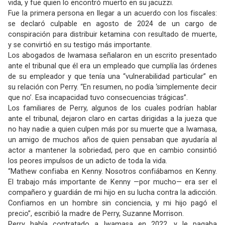
vida, y fue quien lo encontró muerto en su jacuzzi.
Fue la primera persona en llegar a un acuerdo con los fiscales:
se declaró culpable en agosto de 2024 de un cargo de
conspiración para distribuir ketamina con resultado de muerte,
y se convirtió en su testigo más importante.
Los abogados de Iwamasa señalaron en un escrito presentado
ante el tribunal que él era un empleado que cumplía las órdenes
de su empleador y que tenía una “vulnerabilidad particular” en
su relación con Perry. “En resumen, no podía ‘simplemente decir
que no’. Esa incapacidad tuvo consecuencias trágicas”.
Los familiares de Perry, algunos de los cuales podrían hablar
ante el tribunal, dejaron claro en cartas dirigidas a la jueza que
no hay nadie a quien culpen más por su muerte que a Iwamasa,
un amigo de muchos años de quien pensaban que ayudaría al
actor a mantener la sobriedad, pero que en cambio consintió
los peores impulsos de un adicto de toda la vida.
“Mathew confiaba en Kenny. Nosotros confiábamos en Kenny.
El trabajo más importante de Kenny —por mucho— era ser el
compañero y guardián de mi hijo en su lucha contra la adicción.
Confiamos en un hombre sin conciencia, y mi hijo pagó el
precio”, escribió la madre de Perry, Suzanne Morrison.
Perry había contratado a Iwamasa en 2022, y le pagaba