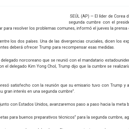
SEÚL (AP) — El líder de Corea d
segunda cumbre con el presid
r para resolver los problemas comunes, informó el jueves la prensa 
 entre los dos países. Una de las divergencias cruciales, dicen los
cientes deberá ofrecer Trump para recompensar esas medidas.
n delegado norcoreano que se reunió con el mandatario estadounid
con el delegado Kim Yong Chol, Trump dijo que la cumbre se realizarí
resó satisfecho con la reunión que su emisario tuvo con Trump y 
su gran interés en una segunda cumbre”.
junto con Estados Unidos, avanzaremos paso a paso hacia la meta bus
metas para buenos preparativos técnicos” para la segunda cumbre, ag