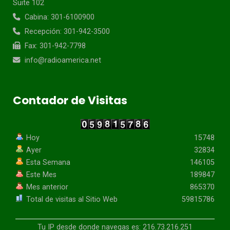
Suite 102
Cabina: 301-6100900
Recepción: 301-942-3500
Fax: 301-942-7798
info@radioamerica.net
Contador de Visitas
Hoy
15748
Ayer
32834
Esta Semana
146105
Este Mes
189847
Mes anterior
865370
Total de visitas al Sitio Web
59815786
Tu IP desde donde navegas es: 216.73.216.251