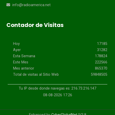
info@radioamerica.net
Contador de Visitas
Hoy
17185
Ayer
31282
Esta Semana
178824
Este Mes
222566
Mes anterior
865370
Total de visitas al Sitio Web
59848505
Tu IP desde donde navegas es: 216.73.216.147
08-08-2026 17:26
Enhanced by
CyberGlobalNet
|V3.8