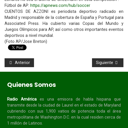
Fútbol de AP:
https://apnews.com/hub/soccer
CUENTOS DE AZZONI es periodista deportivo radicado en
Madrid y responsable de la cobertura de España y Portugal para
Associated Press. Ha cubierto varias Copas del Mundo y
Juegos Olímpicos para AP, así como otros importantes eventos
deportivos a nivel mundial.
(Foto AP/Jose Breton)
Anterior
Siguiente
Quienes Somos
Radio América
es una emisora de habla
hispana
que
transmite desde la ciudad de Laurel en el estado de Maryland
cubriendo con sus 1,900 vatios de potencia toda el área
metropolitana de Washington D.C. en la cual residen cerca de
1 millón de Latinos.