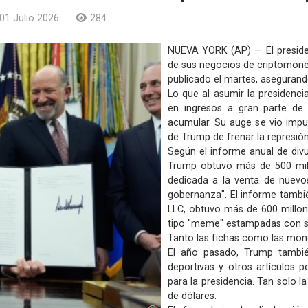
01 Julio 2026
284
NUEVA YORK (AP) — El preside
de sus negocios de criptomon
publicado el martes, asegurando
Lo que al asumir la presiden
en ingresos a gran parte de 
acumular. Su auge se vio impul
de Trump de frenar la represión
Según el informe anual de divu
Trump obtuvo más de 500 mill
dedicada a la venta de nuevo
gobernanza". El informe tambi
LLC, obtuvo más de 600 millo
tipo "meme" estampadas con su
Tanto las fichas como las mon
El año pasado, Trump también
deportivas y otros artículos
para la presidencia. Tan solo 
de dólares.