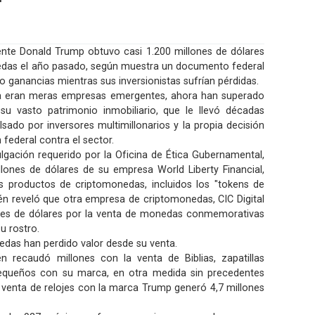
nte Donald Trump obtuvo casi 1.200 millones de dólares
edas el año pasado, según muestra un documento federal
 ganancias mientras sus inversionistas sufrían pérdidas.
cia eran meras empresas emergentes, ahora han superado
su vasto patrimonio inmobiliario, que le llevó décadas
sado por inversores multimillonarios y la propia decisión
 federal contra el sector.
lgación requerido por la Oficina de Ética Gubernamental,
ones de dólares de su empresa World Liberty Financial,
s productos de criptomonedas, incluidos los "tokens de
én reveló que otra empresa de criptomonedas, CIC Digital
nes de dólares por la venta de monedas conmemorativas
 rostro.
edas han perdido valor desde su venta.
 recaudó millones con la venta de Biblias, zapatillas
 pequeños con su marca, en otra medida sin precedentes
la venta de relojes con la marca Trump generó 4,7 millones