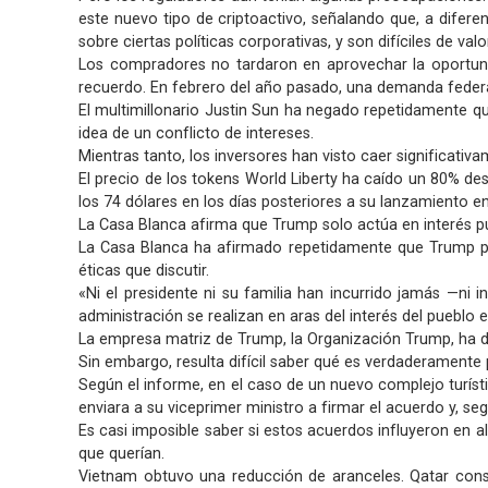
este nuevo tipo de criptoactivo, señalando que, a difere
sobre ciertas políticas corporativas, y son difíciles de valo
Los compradores no tardaron en aprovechar la oportunid
recuerdo. En febrero del año pasado, una demanda federal
El multimillonario Justin Sun ha negado repetidamente q
idea de un conflicto de intereses.
Mientras tanto, los inversores han visto caer significativ
El precio de los tokens World Liberty ha caído un 80% 
los 74 dólares en los días posteriores a su lanzamiento e
La Casa Blanca afirma que Trump solo actúa en interés pú
La Casa Blanca ha afirmado repetidamente que Trump pus
éticas que discutir.
«Ni el presidente ni su familia han incurrido jamás —ni 
administración se realizan en aras del interés del pueblo
La empresa matriz de Trump, la Organización Trump, ha d
Sin embargo, resulta difícil saber qué es verdaderamente 
Según el informe, en el caso de un nuevo complejo turís
enviara a su viceprimer ministro a firmar el acuerdo y, se
Es casi imposible saber si estos acuerdos influyeron en a
que querían.
Vietnam obtuvo una reducción de aranceles. Qatar cons