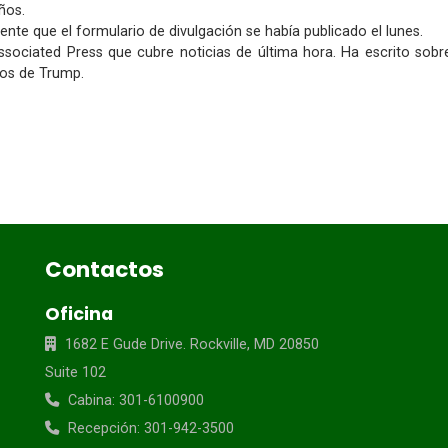
ños.
nte que el formulario de divulgación se había publicado el lunes.
ociated Press que cubre noticias de última hora. Ha escrito sobre e
ios de Trump.
Contactos
Oficina
1682 E Gude Drive. Rockville, MD 20850
Suite 102
Cabina: 301-6100900
Recepción: 301-942-3500