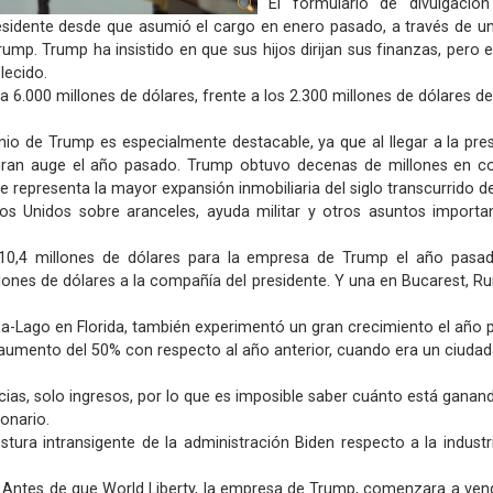
El formulario de divulgaci
esidente desde que asumió el cargo en enero pasado, a través de u
rump. Trump ha insistido en que sus hijos dirijan sus finanzas, pero
lecido.
6.000 millones de dólares, frente a los 2.300 millones de dólares de
io de Trump es especialmente destacable, ya que al llegar a la pre
 gran auge el año pasado. Trump obtuvo decenas de millones en co
e representa la mayor expansión inmobiliaria del siglo transcurrido d
 Unidos sobre aranceles, ayuda militar y otros asuntos important
0,4 millones de dólares para la empresa de Trump el año pasad
llones de dólares a la compañía del presidente. Y una en Bucarest, Ru
a-Lago en Florida, también experimentó un gran crecimiento el año 
 aumento del 50% con respecto al año anterior, cuando era un ciuda
cias, solo ingresos, por lo que es imposible saber cuánto está ganan
onario.
stura intransigente de la administración Biden respecto a la indust
 Antes de que World Liberty, la empresa de Trump, comenzara a ven