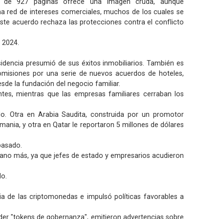
ón de 927 páginas ofrece una imagen cruda, aunque
na red de intereses comerciales, muchos de los cuales se
 este acuerdo rechaza las protecciones contra el conflicto
 2024.
sidencia presumió de sus éxitos inmobiliarios. También es
misiones por una serie de nuevos acuerdos de hoteles,
esde la fundación del negocio familiar.
es, mientras que las empresas familiares cerraban los
o. Otra en Arabia Saudita, construida por un promotor
mania, y otra en Qatar le reportaron 5 millones de dólares
pasado.
dano más, ya que jefes de estado y empresarios acudieron
do.
ria de las criptomonedas e impulsó políticas favorables a
der "tokens de gobernanza", emitieron advertencias sobre