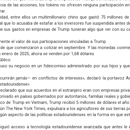
ncia de las acciones, los tokens no ofrecen ninguna participación 
rar.
ad, entre ellos un multimillonario chino que gastó 75 millones de
 que lo acusaba de estafar a los inversores fue suspendida antes de
ue sus gastos en empresas de Trump tuvieran algo que ver con su ca
amente el valor de sus participaciones vinculadas a Trump.
desde que comenzaron a cotizar en septiembre. Y las monedas conme
n enero de 2025, ahora se venden por 1,68 dólares.
blico.
o su negocio en un fideicomiso administrado por sus hijos y que 
incurrirán jamás— en conflictos de intereses», declaró la portavoz 
 estadounidense».
eclarado que sus acuerdos en el extranjero eran con empresas priva
privado en países gobernados por autoritarios, familias reales y gobi
tico de Trump en Vietnam, Trump recibió 5 millones de dólares el a
gún The New York Times, expulsara a los agricultores de sus tierras p
lgún aspecto de las políticas estadounidenses en la forma en que es
iguió acceso a tecnología estadounidense avanzada que antes le es