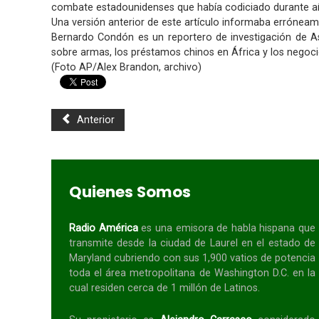
combate estadounidenses que había codiciado durante a
Una versión anterior de este artículo informaba erróneame
Bernardo Condón es un reportero de investigación de Ass
sobre armas, los préstamos chinos en África y los negoc
(Foto AP/Alex Brandon, archivo)
Anterior
Quienes Somos
Radio América
es una emisora de habla
hispana
que
transmite desde la ciudad de Laurel en el estado de
Maryland cubriendo con sus 1,900 vatios de potencia
toda el área metropolitana de Washington D.C. en la
cual residen cerca de 1 millón de Latinos.