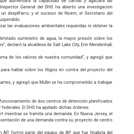
ue aumentara la capacidad de camas y agilizara las
 Inspector General del DHS ha abierto una investigación
 un despilfarro, y el sucesor de Noem, el Secretario del
suspendido .
izar las evaluaciones ambientales requeridas ni obtener la
 limitado suministro de agua, la mayor presión sobre los
”, declaró la alcaldesa de Salt Lake City, Erin Mendenhall,
isma de los valores de nuestra
comunidad
", y agregó que
ra hablar sobre los litigios en contra del proyecto del
martes, y agregó que Mullin se ha comprometido a trabajar
 funcionamiento de dos centros de detención planificados
federales. El DHS ha apelado dichas órdenes.
ort mientras se tramita una demanda. En Nueva Jersey, el
presentación de una demanda contra su proyecto de centro
 AP, formó parte del equipo de AP que fue finalista del