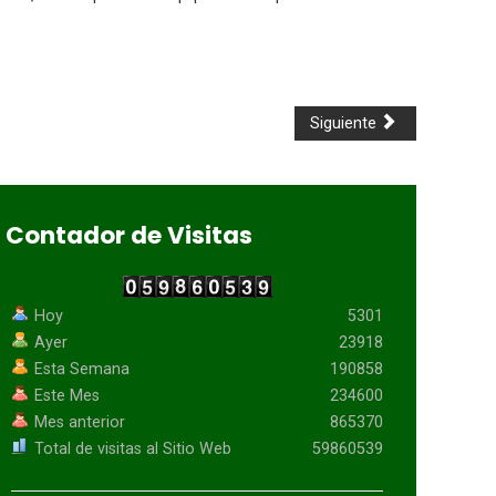
Siguiente
Contador de Visitas
Hoy
5301
Ayer
23918
Esta Semana
190858
Este Mes
234600
Mes anterior
865370
Total de visitas al Sitio Web
59860539