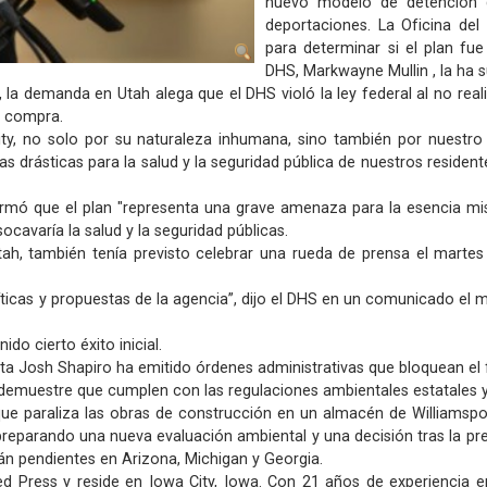
nuevo modelo de detención q
deportaciones. La Oficina del
para determinar si el plan fue
DHS, Markwayne Mullin , la ha 
la demanda en Utah alega que el DHS violó la ley federal al no real
a compra.
City, no solo por su naturaleza inhumana, sino también por nuestro
s drásticas para la salud y la seguridad pública de nuestros residentes
firmó que el plan "representa una grave amenaza para la esencia m
socavaría la salud y la seguridad públicas.
, también tenía previsto celebrar una rueda de prensa el martes pa
íticas y propuestas de la agencia”, dijo el DHS en un comunicado el 
do cierto éxito inicial.
ata Josh Shapiro ha emitido órdenes administrativas que bloquean el
emuestre que cumplen con las regulaciones ambientales estatales y 
r que paraliza las obras de construcción en un almacén de Williamsp
 preparando una nueva evaluación ambiental y una decisión tras la 
án pendientes en Arizona, Michigan y Georgia.
d Press y reside en Iowa City, Iowa. Con 21 años de experiencia en