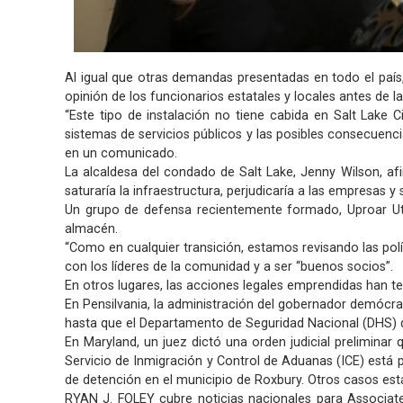
Al igual que otras demandas presentadas en todo el país, 
opinión de los funcionarios estatales y locales antes de l
“Este tipo de instalación no tiene cabida en Salt Lake 
sistemas de servicios públicos y las posibles consecuencia
en un comunicado.
La alcaldesa del condado de Salt Lake, Jenny Wilson, a
saturaría la infraestructura, perjudicaría a las empresas y 
Un grupo de defensa recientemente formado, Uproar Utah
almacén.
“Como en cualquier transición, estamos revisando las pol
con los líderes de la
comunidad
y a ser “buenos socios”.
En otros lugares, las acciones legales emprendidas han teni
En Pensilvania, la administración del gobernador demócr
hasta que el Departamento de Seguridad Nacional (DHS) d
En Maryland, un juez dictó una orden judicial prelimina
Servicio de Inmigración y Control de Aduanas (ICE) está
de detención en el municipio de Roxbury. Otros casos est
RYAN J. FOLEY cubre noticias nacionales para Associate