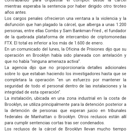
contrabando para orquestar el complot desde la cárcel
mientras esperaba la sentencia por haber dirigido otro tiroteo
años antes.
Los cargos penales ofrecieron una ventana a la violencia y la
disfunción que han plagado la cárcel, que alberga a unas 1.200
personas, entre ellas Combs y Sam Bankman-Fried , el fundador
de la quebrada plataforma de intercambio de criptomonedas
FTX. El total es inferior a los más de 1.600 de enero.
En un comunicado del lunes, la Oficina de Prisiones dijo que su
operación en Brooklyn había sido planeada con antelación y
que no había “ninguna amenaza activa”.
La agencia dijo que no proporcionaría detalles adicionales
sobre lo que estaban haciendo los investigadores hasta que se
completara la operación "en un esfuerzo por mantener la
seguridad de todo el personal dentro de las instalaciones y la
integridad de esta operación".
La instalación, ubicada en una zona industrial en la costa de
Brooklyn, se utiliza principalmente para la detención posterior a
la detención de personas que esperan juicio en tribunales
federales de Manhattan o Brooklyn. Otros reclusos están allí
para cumplir sentencias cortas tras ser condenados.
Los reclusos de la cárcel de Brooklyn llevan mucho tiempo