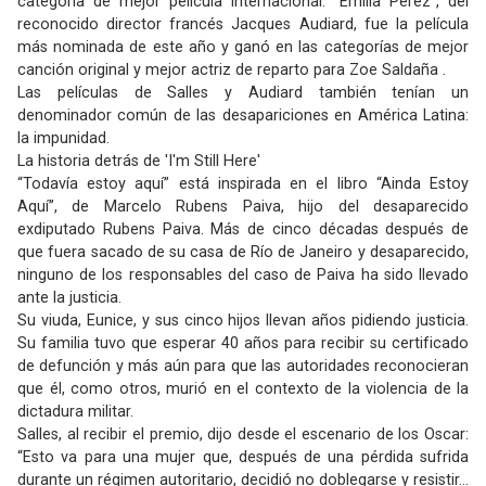
categoría de mejor película internacional. “Emilia Pérez”, del
reconocido director francés Jacques Audiard, fue la película
más nominada de este año y ganó en las categorías de mejor
canción original y mejor actriz de reparto para Zoe Saldaña .
Las películas de Salles y Audiard también tenían un
denominador común de las desapariciones en América Latina:
la impunidad.
La historia detrás de 'I'm Still Here'
“Todavía estoy aquí” está inspirada en el libro “Ainda Estoy
Aquí”, de Marcelo Rubens Paiva, hijo del desaparecido
exdiputado Rubens Paiva. Más de cinco décadas después de
que fuera sacado de su casa de Río de Janeiro y desaparecido,
ninguno de los responsables del caso de Paiva ha sido llevado
ante la justicia.
Su viuda, Eunice, y sus cinco hijos llevan años pidiendo justicia.
Su familia tuvo que esperar 40 años para recibir su certificado
de defunción y más aún para que las autoridades reconocieran
que él, como otros, murió en el contexto de la violencia de la
dictadura militar.
Salles, al recibir el premio, dijo desde el escenario de los Oscar:
“Esto va para una mujer que, después de una pérdida sufrida
durante un régimen autoritario, decidió no doblegarse y resistir…