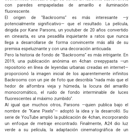
con paredes empapeladas de amarillo e iluminación
fluorescente.
El origen de "Backrooms" es más interesante —y
potencialmente significativo— que el resultado. La película,
dirigida por Kane Parsons, un youtuber de 20 años convertido
en cineasta, es una pesadilla inquietante a ratos que nunca
llega a desarrollarse de forma convincente más allá de su
premisa espeluznante y con una decoración anticuada.
Pero la historia de fondo de "Backrooms" es más intrigante. En
2019, una publicación anónima en 4chan creepypasta —un
repositorio en línea de leyendas urbanas creadas en internet—
proporcionó la imagen inicial de los aparentemente infinitos
Backrooms con un pie de foto que describía "nada más que el
hedor de alfombra vieja y húmeda, la locura del amarillo
monocromático, el ruido de fondo interminable de luces
fluorescentes al máximo zumbido".
Al igual que muchos otros, Parsons —quien publica bajo el
nombre de “Kane Pixels”— adoptó la idea y la desarrolló. Su
serie de YouTube amplió la publicación de 4chan, incorporando
un enfoque de metraje encontrado. Finalmente, A24 dio luz
verde a su película, la adaptación cinematográfica de un