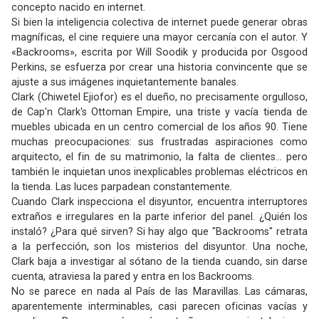
concepto nacido en internet.
Si bien la inteligencia colectiva de internet puede generar obras
magníficas, el cine requiere una mayor cercanía con el autor. Y
«Backrooms», escrita por Will Soodik y producida por Osgood
Perkins, se esfuerza por crear una historia convincente que se
ajuste a sus imágenes inquietantemente banales.
Clark (Chiwetel Ejiofor) es el dueño, no precisamente orgulloso,
de Cap'n Clark's Ottoman Empire, una triste y vacía tienda de
muebles ubicada en un centro comercial de los años 90. Tiene
muchas preocupaciones: sus frustradas aspiraciones como
arquitecto, el fin de su matrimonio, la falta de clientes... pero
también le inquietan unos inexplicables problemas eléctricos en
la tienda. Las luces parpadean constantemente.
Cuando Clark inspecciona el disyuntor, encuentra interruptores
extraños e irregulares en la parte inferior del panel. ¿Quién los
instaló? ¿Para qué sirven? Si hay algo que "Backrooms" retrata
a la perfección, son los misterios del disyuntor. Una noche,
Clark baja a investigar al sótano de la tienda cuando, sin darse
cuenta, atraviesa la pared y entra en los Backrooms.
No se parece en nada al País de las Maravillas. Las cámaras,
aparentemente interminables, casi parecen oficinas vacías y