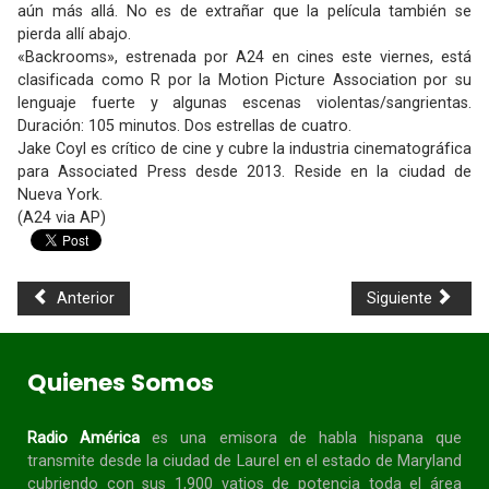
aún más allá. No es de extrañar que la película también se
pierda allí abajo.
«Backrooms», estrenada por A24 en cines este viernes, está
clasificada como R por la Motion Picture Association por su
lenguaje fuerte y algunas escenas violentas/sangrientas.
Duración: 105 minutos. Dos estrellas de cuatro.
Jake Coyl es crítico de cine y cubre la industria cinematográfica
para Associated Press desde 2013. Reside en la ciudad de
Nueva York.
(A24 via AP)
Anterior
Siguiente
Quienes Somos
Radio América
es una emisora de habla
hispana
que
transmite desde la ciudad de Laurel en el estado de Maryland
cubriendo con sus 1,900 vatios de potencia toda el área