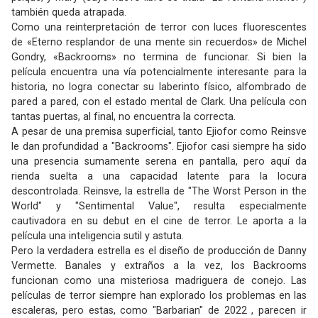
también queda atrapada.
Como una reinterpretación de terror con luces fluorescentes
de «Eterno resplandor de una mente sin recuerdos» de Michel
Gondry, «Backrooms» no termina de funcionar. Si bien la
película encuentra una vía potencialmente interesante para la
historia, no logra conectar su laberinto físico, alfombrado de
pared a pared, con el estado mental de Clark. Una película con
tantas puertas, al final, no encuentra la correcta.
A pesar de una premisa superficial, tanto Ejiofor como Reinsve
le dan profundidad a "Backrooms". Ejiofor casi siempre ha sido
una presencia sumamente serena en pantalla, pero aquí da
rienda suelta a una capacidad latente para la locura
descontrolada. Reinsve, la estrella de "The Worst Person in the
World" y "Sentimental Value", resulta especialmente
cautivadora en su debut en el cine de terror. Le aporta a la
película una inteligencia sutil y astuta.
Pero la verdadera estrella es el diseño de producción de Danny
Vermette. Banales y extraños a la vez, los Backrooms
funcionan como una misteriosa madriguera de conejo. Las
películas de terror siempre han explorado los problemas en las
escaleras, pero estas, como "Barbarian" de 2022 , parecen ir