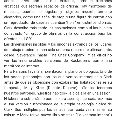
anodinas. Pero son aún más extrañas, como instalaciones
artísticas que recrean espacios de oficina. Hay montones de
muebles, puertas encogidas y objetos inquietantemente
aleatorios, como una señal de stop o una figura de cartón con
un reproductor de casetes que dice "hola" en distintos idiomas.
Clark describe más tarde las habitaciones como si las hubiera
construido "un grupo de obreros de la construcción bajo los
efectos del LSD".
Las dimensiones insólitas y los rincones extraños de los lugares
de trabajo modernos han sido un tema recurrente últimamente,
desde "Severance" hasta "The Chair Company". Y es difícil no
ver las innumerables versiones de Backrooms como una
metáfora de internet.
Pero Parsons lleva la ambientación al plano psicológico. Uno de
los pocos personajes con los que vemos interactuar a Clark
antes de que se obsesione con explorar las habitaciones es su
terapeuta, Mary Kline (Renate Reinsve). «Todos tenemos
nuestros patrones, nuestros hábitos», le dice ella en una sesión.
El laberinto subterráneo comienza a asemejarse cada vez más
a una versión distorsionada de la propia psicología cíclica de
Clark. Sus múltiples puertas se adentran cada vez más en su
psique, y Mary (cuyo nuevo libro se titula "La ventana interior")