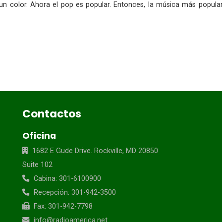
r un color. Ahora el pop es popular. Entonces, la música más popul
Contactos
Oficina
1682 E Gude Drive. Rockville, MD 20850
Suite 102
Cabina: 301-6100900
Recepción: 301-942-3500
Fax: 301-942-7798
info@radioamerica.net