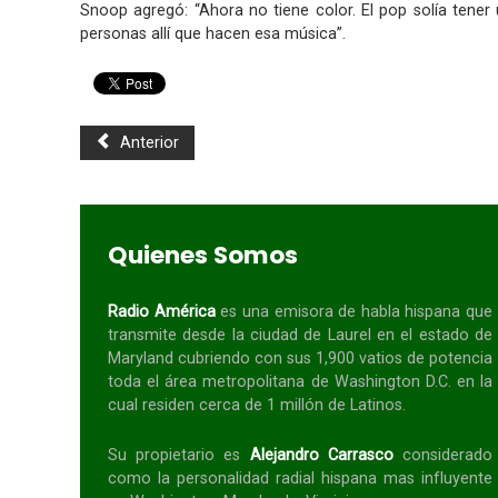
Snoop agregó: “Ahora no tiene color. El pop solía tene
personas allí que hacen esa música”.
Anterior
Quienes Somos
Radio América
es una emisora de habla
hispana
que
transmite desde la ciudad de Laurel en el estado de
Maryland cubriendo con sus 1,900 vatios de potencia
toda el área metropolitana de Washington D.C. en la
cual residen cerca de 1 millón de Latinos.
Su propietario es
Alejandro Carrasco
considerado
como la personalidad radial
hispana
mas influyente