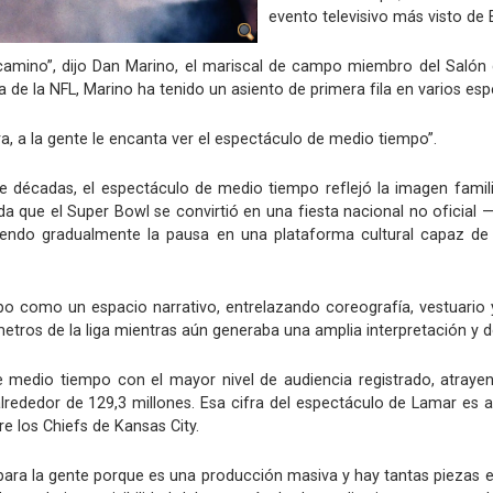
evento televisivo más visto de
 camino”, dijo Dan Marino, el mariscal de campo miembro del Salón
 de la NFL, Marino ha tenido un asiento de primera fila en varios e
a, a la gente le encanta ver el espectáculo de medio tiempo”.
 décadas, el espectáculo de medio tiempo reflejó la imagen famili
da que el Super Bowl se convirtió en una fiesta nacional no oficial
iendo gradualmente la pausa en una plataforma cultural capaz de l
po como un espacio narrativo, entrelazando coreografía, vestuario 
etros de la liga mientras aún generaba una amplia interpretación y 
de medio tiempo con el mayor nivel de audiencia registrado, atray
lrededor de 129,3 millones. Esa cifra del espectáculo de Lamar es
re los Chiefs de Kansas City.
ra la gente porque es una producción masiva y hay tantas piezas en