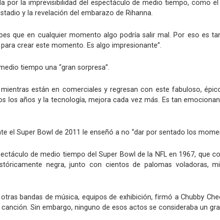
ada por la imprevisibilidad del espectáculo de medio tiempo, como el
tadio y la revelación del embarazo de Rihanna.
es que en cualquier momento algo podría salir mal. Por eso es tan d
 para crear este momento. Es algo impresionante”.
 medio tiempo una “gran sorpresa”.
n mientras están en comerciales y regresan con este fabuloso, épico
dos los años y la tecnología, mejora cada vez más. Es tan emocionan
nte el Super Bowl de 2011 le enseñó a no “dar por sentado los momen
pectáculo de medio tiempo del Super Bowl de la NFL en 1967, que co
 históricamente negra, junto con cientos de palomas voladoras,
 otras bandas de música, equipos de exhibición, firmó a Chubby Che
 canción. Sin embargo, ninguno de esos actos se consideraba un gran