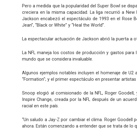
Pero a medida que la popularidad del Super Bowl se dispa
creciera en la misma capacidad. La liga recurrió a New
Jackson encabezó el espectáculo de 1993 en el Rose Bowl
Jean”, “Black or White” y “Heal the World”.
La espectacular actuación de Jackson abrió la puerta a ot
La NFL maneja los costos de producción y gastos para lo
mundo que se considera invaluable.
Algunos ejemplos notables incluyen el homenaje de U2 a 
“Formation"; y el primer espectáculo en presentar artista
Snoop elogió al comisionado de la NFL, Roger Goodell, y
Inspire Change, creada por la NFL después de un acuerdo
racial en este país.
“Un saludo a Jay-Z por cambiar el clima. Roger Goodell p
ahora. Están comenzando a entender que se trata de lo qu