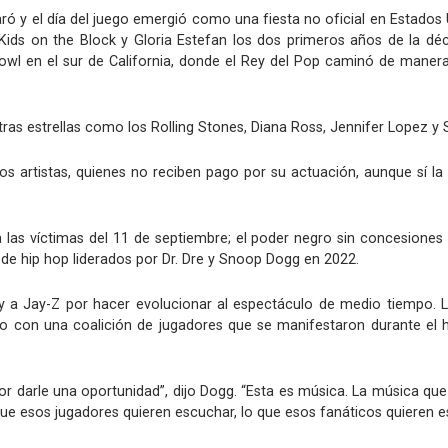
ró y el día del juego emergió como una fiesta no oficial en Estados
 Kids on the Block y Gloria Estefan los dos primeros años de la 
 en el sur de California, donde el Rey del Pop caminó de manera n
ras estrellas como los Rolling Stones, Diana Ross, Jennifer Lopez y 
s artistas, quienes no reciben pago por su actuación, aunque sí la
las víctimas del 11 de septiembre; el poder negro sin concesiones
s de hip hop liderados por Dr. Dre y Snoop Dogg en 2022.
 a Jay-Z por hacer evolucionar al espectáculo de medio tiempo. La
 con una coalición de jugadores que se manifestaron durante el him
or darle una oportunidad”, dijo Dogg. “Esta es música. La música qu
e esos jugadores quieren escuchar, lo que esos fanáticos quieren es