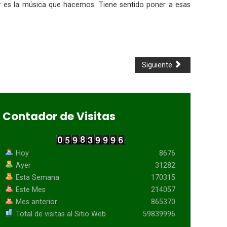
ar es la música que hacemos. Tiene sentido poner a esas
Siguiente
Contador de Visitas
Hoy
8676
Ayer
31282
Esta Semana
170315
Este Mes
214057
Mes anterior
865370
Total de visitas al Sitio Web
59839996