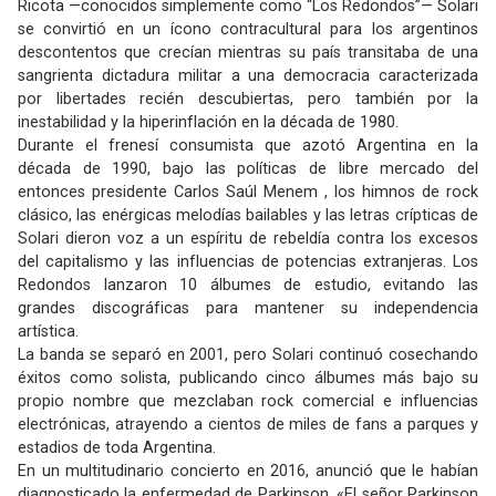
Ricota —conocidos simplemente como “Los Redondos”— Solari
se convirtió en un ícono contracultural para los argentinos
descontentos que crecían mientras su país transitaba de una
sangrienta dictadura militar a una democracia caracterizada
por libertades recién descubiertas, pero también por la
inestabilidad y la hiperinflación en la década de 1980.
Durante el frenesí consumista que azotó Argentina en la
década de 1990, bajo las políticas de libre mercado del
entonces presidente Carlos Saúl Menem , los himnos de rock
clásico, las enérgicas melodías bailables y las letras crípticas de
Solari dieron voz a un espíritu de rebeldía contra los excesos
del capitalismo y las influencias de potencias extranjeras. Los
Redondos lanzaron 10 álbumes de estudio, evitando las
grandes discográficas para mantener su independencia
artística.
La banda se separó en 2001, pero Solari continuó cosechando
éxitos como solista, publicando cinco álbumes más bajo su
propio nombre que mezclaban rock comercial e influencias
electrónicas, atrayendo a cientos de miles de fans a parques y
estadios de toda Argentina.
En un multitudinario concierto en 2016, anunció que le habían
diagnosticado la enfermedad de Parkinson. «El señor Parkinson