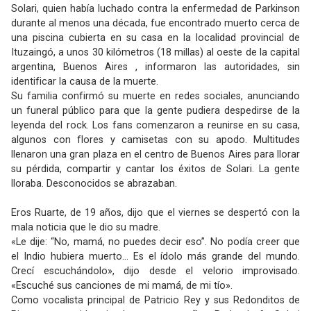
Solari, quien había luchado contra la enfermedad de Parkinson
durante al menos una década, fue encontrado muerto cerca de
una piscina cubierta en su casa en la localidad provincial de
Ituzaingó, a unos 30 kilómetros (18 millas) al oeste de la capital
argentina, Buenos Aires , informaron las autoridades, sin
identificar la causa de la muerte.
Su familia confirmó su muerte en redes sociales, anunciando
un funeral público para que la gente pudiera despedirse de la
leyenda del rock. Los fans comenzaron a reunirse en su casa,
algunos con flores y camisetas con su apodo. Multitudes
llenaron una gran plaza en el centro de Buenos Aires para llorar
su pérdida, compartir y cantar los éxitos de Solari. La gente
lloraba. Desconocidos se abrazaban.
Eros Ruarte, de 19 años, dijo que el viernes se despertó con la
mala noticia que le dio su madre.
«Le dije: “No, mamá, no puedes decir eso”. No podía creer que
el Indio hubiera muerto… Es el ídolo más grande del mundo.
Crecí escuchándolo», dijo desde el velorio improvisado.
«Escuché sus canciones de mi mamá, de mi tío».
Como vocalista principal de Patricio Rey y sus Redonditos de