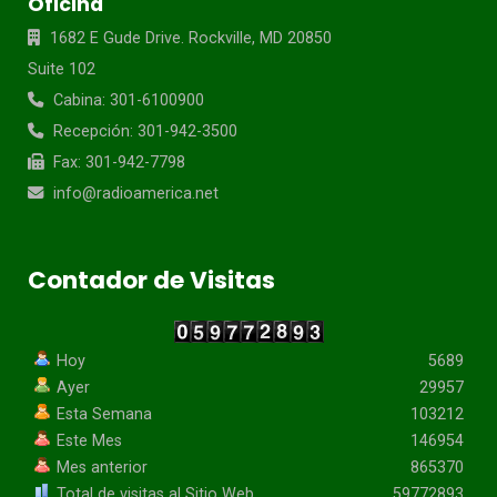
Oficina
1682 E Gude Drive. Rockville, MD 20850
Suite 102
Cabina: 301-6100900
Recepción: 301-942-3500
Fax: 301-942-7798
info@radioamerica.net
Contador de Visitas
Hoy
5689
Ayer
29957
Esta Semana
103212
Este Mes
146954
Mes anterior
865370
Total de visitas al Sitio Web
59772893