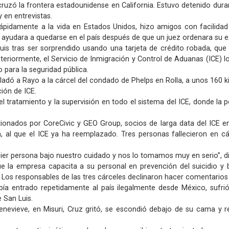
uzó la frontera estadounidense en California. Estuvo detenido dura
y en entrevistas.
pidamente a la vida en Estados Unidos, hizo amigos con facilidad 
 ayudara a quedarse en el país después de que un juez ordenara su e
uis tras ser sorprendido usando una tarjeta de crédito robada, que 
steriormente, el Servicio de Inmigración y Control de Aduanas (ICE) l
para la seguridad pública.
sladó a Rayo a la cárcel del condado de Phelps en Rolla, a unos 160 ki
ción de ICE.
l tratamiento y la supervisión en todo el sistema del ICE, donde la
ionados por CoreCivic y GEO Group, socios de larga data del ICE e
 al que el ICE ya ha reemplazado. Tres personas fallecieron en cár
ier persona bajo nuestro cuidado y nos lo tomamos muy en serio”, di
que la empresa capacita a su personal en prevención del suicidio 
". Los responsables de las tres cárceles declinaron hacer comentario
bía entrado repetidamente al país ilegalmente desde México, sufri
 San Luis.
nevieve, en Misuri, Cruz gritó, se escondió debajo de su cama y r