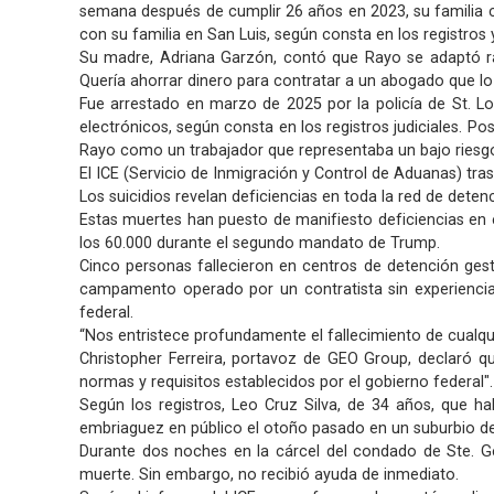
semana después de cumplir 26 años en 2023, su familia cr
con su familia en San Luis, según consta en los registros 
Su madre, Adriana Garzón, contó que Rayo se adaptó rá
Quería ahorrar dinero para contratar a un abogado que lo
Fue arrestado en marzo de 2025 por la policía de St. Lo
electrónicos, según consta en los registros judiciales. Po
Rayo como un trabajador que representaba un bajo riesgo 
El ICE (Servicio de Inmigración y Control de Aduanas) tra
Los suicidios revelan deficiencias en toda la red de deten
Estas muertes han puesto de manifiesto deficiencias en e
los 60.000 durante el segundo mandato de Trump.
Cinco personas fallecieron en centros de detención gest
campamento operado por un contratista sin experiencia,
federal.
“Nos entristece profundamente el fallecimiento de cualqu
Christopher Ferreira, portavoz de GEO Group, declaró 
normas y requisitos establecidos por el gobierno federal
Según los registros, Leo Cruz Silva, de 34 años, que ha
embriaguez en público el otoño pasado en un suburbio de
Durante dos noches en la cárcel del condado de Ste. Ge
muerte. Sin embargo, no recibió ayuda de inmediato.