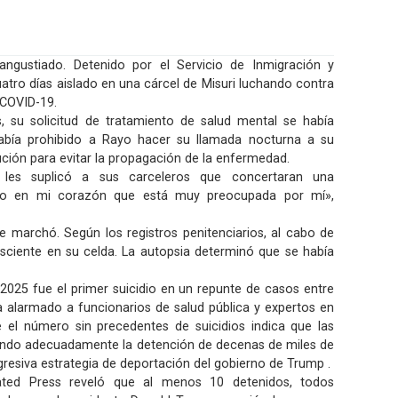
ngustiado. Detenido por el Servicio de Inmigración y
uatro días aislado en una cárcel de Misuri luchando contra
a COVID-19.
, su solicitud de tratamiento de salud mental se había
había prohibido a Rayo hacer su llamada nocturna a su
ón para evitar la propagación de la enfermedad.
les suplicó a sus carceleros que concertaran una
nto en mi corazón que está muy preocupada por mí»,
e marchó. Según los registros penitenciarios, al cabo de
sciente en su celda. La autopsia determinó que se había
2025 fue el primer suicidio en un repunte de casos entre
a alarmado a funcionarios de salud pública y expertos en
e el número sin precedentes de suicidios indica que las
ando adecuadamente la detención de decenas de miles de
gresiva estrategia de deportación del gobierno de Trump .
ated Press reveló que al menos 10 detenidos, todos