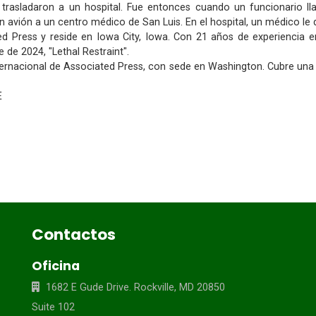
o trasladaron a un hospital. Fue entonces cuando un funcionario l
vión a un centro médico de San Luis. En el hospital, un médico le dio
d Press y reside en Iowa City, Iowa. Con 21 años de experiencia en
 de 2024, "Lethal Restraint".
ernacional de Associated Press, con sede en Washington. Cubre una
E
Contactos
Oficina
1682 E Gude Drive. Rockville, MD 20850
Suite 102