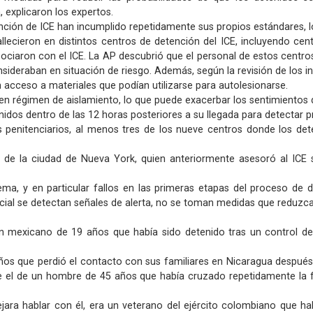
 explicaron los expertos.
ción de ICE han incumplido repetidamente sus propios estándares, los
fallecieron en distintos centros de detención del ICE, incluyendo c
ciaron con el ICE. La AP descubrió que el personal de estos centros 
sideraban en situación de riesgo. Además, según la revisión de los i
n acceso a materiales que podían utilizarse para autolesionarse.
n régimen de aislamiento, lo que puede exacerbar los sentimientos d
idos dentro de las 12 horas posteriores a su llegada para detectar 
s penitenciarios, al menos tres de los nueve centros donde los dete
s de la ciudad de Nueva York, quien anteriormente asesoró al ICE s
ema, y ​​en particular fallos en las primeras etapas del proceso d
nicial se detectan señales de alerta, no se toman medidas que reduzca
en mexicano de 19 años que había sido detenido tras un control d
ños que perdió el contacto con sus familiares en Nicaragua después 
el de un hombre de 45 años que había cruzado repetidamente la fr
dejara hablar con él, era un veterano del ejército colombiano que 