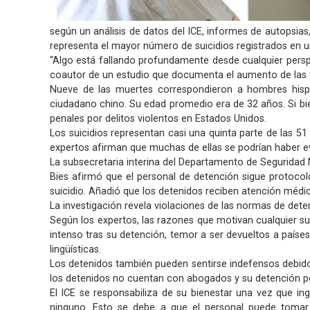
según un análisis de datos del ICE, informes de autopsias
representa el mayor número de suicidios registrados en un 
“Algo está fallando profundamente desde cualquier perspec
coautor de un estudio que documenta el aumento de las ta
Nueve de las muertes correspondieron a hombres hisp
ciudadano chino. Su edad promedio era de 32 años. Si bie
penales por delitos violentos en Estados Unidos.
Los suicidios representan casi una quinta parte de las 5
expertos afirman que muchas de ellas se podrían haber 
La subsecretaria interina del Departamento de Seguridad 
Bies afirmó que el personal de detención sigue protocol
suicidio. Añadió que los detenidos reciben atención médica
La investigación revela violaciones de las normas de deten
Según los expertos, las razones que motivan cualquier su
intenso tras su detención, temor a ser devueltos a países
lingüísticas.
Los detenidos también pueden sentirse indefensos debido a
los detenidos no cuentan con abogados y su detención por
El ICE se responsabiliza de su bienestar una vez que in
ninguno. Esto se debe a que el personal puede tomar m