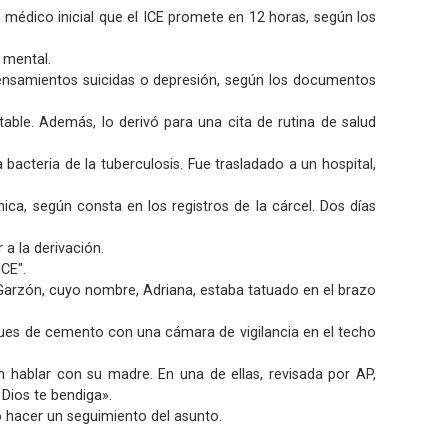
médico inicial que el ICE promete en 12 horas, según los
 mental.
 pensamientos suicidas o depresión, según los documentos
table. Además, lo derivó para una cita de rutina de salud
acteria de la tuberculosis. Fue trasladado a un hospital,
ica, según consta en los registros de la cárcel. Dos días
a la derivación.
ICE".
o Garzón, cuyo nombre, Adriana, estaba tatuado en el brazo
ques de cemento con una cámara de vigilancia en el techo
n hablar con su madre. En una de ellas, revisada por AP,
Dios te bendiga».
to hacer un seguimiento del asunto.