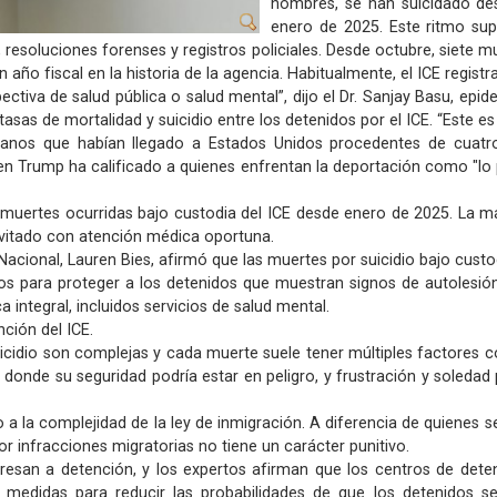
hombres, se han suicidado de
enero de 2025. Este ritmo sup
, resoluciones forenses y registros policiales. Desde octubre, siete m
año fiscal en la historia de la agencia. Habitualmente, el ICE regist
tiva de salud pública o salud mental”, dijo el Dr. Sanjay Basu, epid
sas de mortalidad y suicidio entre los detenidos por el ICE. “Este 
anos que habían llegado a Estados Unidos procedentes de cuatro
n Trump ha calificado a quienes enfrentan la deportación como "lo p
1 muertes ocurridas bajo custodia del ICE desde enero de 2025. La 
evitado con atención médica oportuna.
Nacional, Lauren Bies, afirmó que las muertes por suicidio bajo cust
os para proteger a los detenidos que muestran signos de autolesión
 integral, incluidos servicios de salud mental.
ción del ICE.
icidio son complejas y cada muerte suele tener múltiples factores co
 donde su seguridad podría estar en peligro, y frustración y soledad
 la complejidad de la ley de inmigración. A diferencia de quienes se
 infracciones migratorias no tiene un carácter punitivo.
gresan a detención, y los expertos afirman que los centros de dete
edidas para reducir las probabilidades de que los detenidos se 