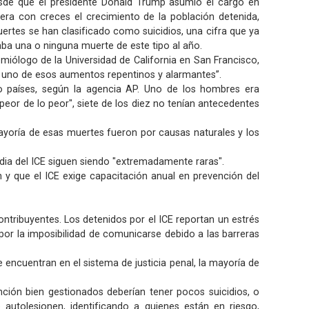
sde que el presidente Donald Trump asumió el cargo en
era con creces el crecimiento de la población detenida,
uertes se han clasificado como suicidios, una cifra que ya
raba una o ninguna muerte de este tipo al año.
emiólogo de la Universidad de California en San Francisco,
es uno de esos aumentos repentinos y alarmantes”.
 países, según la agencia AP. Uno de los hombres era
eor de lo peor", siete de los diez no tenían antecedentes
mayoría de esas muertes fueron por causas naturales y los
odia del ICE siguen siendo "extremadamente raras".
 y que el ICE exige capacitación anual en prevención del
ntribuyentes. Los detenidos por el ICE reportan un estrés
 por la imposibilidad de comunicarse debido a las barreras
 encuentran en el sistema de justicia penal, la mayoría de
nción bien gestionados deberían tener pocos suicidios, o
autolesionen, identificando a quienes están en riesgo,