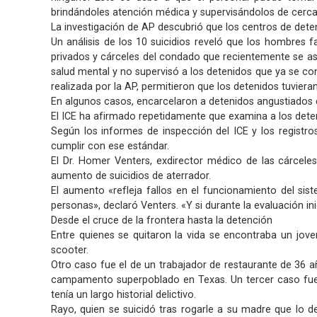
brindándoles atención médica y supervisándolos de cerca,
La investigación de AP descubrió que los centros de deten
Un análisis de los 10 suicidios reveló que los hombres 
privados y cárceles del condado que recientemente se aso
salud mental y no supervisó a los detenidos que ya se con
realizada por la AP, permitieron que los detenidos tuviera
En algunos casos, encarcelaron a detenidos angustiados e
El ICE ha afirmado repetidamente que examina a los deten
Según los informes de inspección del ICE y los registro
cumplir con ese estándar.
El Dr. Homer Venters, exdirector médico de las cárcele
aumento de suicidios de aterrador.
El aumento «refleja fallos en el funcionamiento del sist
personas», declaró Venters. «Y si durante la evaluación i
Desde el cruce de la frontera hasta la detención
Entre quienes se quitaron la vida se encontraba un jov
scooter.
Otro caso fue el de un trabajador de restaurante de 36 a
campamento superpoblado en Texas. Un tercer caso fue 
tenía un largo historial delictivo.
Rayo, quien se suicidó tras rogarle a su madre que lo 