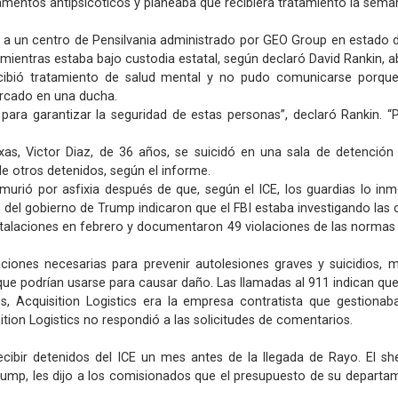
mentos antipsicóticos y planeaba que recibiera tratamiento la seman
o a un centro de Pensilvania administrado por GEO Group en estado d
 mientras estaba bajo custodia estatal, según declaró David Rankin, 
ecibió tratamiento de salud mental y no pudo comunicarse porque
orcado en una ducha.
ara garantizar la seguridad de estas personas”, declaró Rankin. “
, Victor Diaz, de 36 años, se suicidó en una sala de detención 
e otros detenidos, según el informe.
rió por asfixia después de que, según el ICE, los guardias lo inmo
del gobierno de Trump indicaron que el FBI estaba investigando las c
instalaciones en febrero y documentaron 49 violaciones de las normas
caciones necesarias para prevenir autolesiones graves y suicidios,
 que podrían usarse para causar daño. Las llamadas al 911 indican que 
, Acquisition Logistics era la empresa contratista que gestionaba
ition Logistics no respondió a las solicitudes de comentarios.
ibir detenidos del ICE un mes antes de la llegada de Rayo. El she
mp, les dijo a los comisionados que el presupuesto de su departam