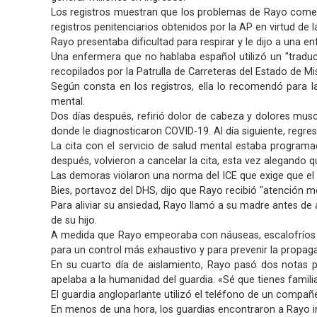
Los registros muestran que los problemas de Rayo comenz
registros penitenciarios obtenidos por la AP en virtud de 
Rayo presentaba dificultad para respirar y le dijo a una e
Una enfermera que no hablaba español utilizó un "traduc
recopilados por la Patrulla de Carreteras del Estado de M
Según consta en los registros, ella lo recomendó para la
mental.
Dos días después, refirió dolor de cabeza y dolores musc
donde le diagnosticaron COVID-19. Al día siguiente, regres
La cita con el servicio de salud mental estaba programad
después, volvieron a cancelar la cita, esta vez alegando q
Las demoras violaron una norma del ICE que exige que el t
Bies, portavoz del DHS, dijo que Rayo recibió "atención m
Para aliviar su ansiedad, Rayo llamó a su madre antes de 
de su hijo.
A medida que Rayo empeoraba con náuseas, escalofríos y 
para un control más exhaustivo y para prevenir la propag
En su cuarto día de aislamiento, Rayo pasó dos notas po
apelaba a la humanidad del guardia. «Sé que tienes famili
El guardia angloparlante utilizó el teléfono de un compañ
En menos de una hora, los guardias encontraron a Rayo i