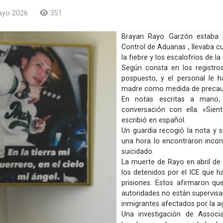
ayo 2026
351
Brayan Rayo Garzón estaba a
Control de Aduanas , llevaba c
la fiebre y los escalofríos de l
Según consta en los registros
pospuesto, y el personal le 
madre como medida de precauci
En notas escritas a mano, 
conversación con ella. «Sie
escribió en español.
Un guardia recogió la nota y s
una hora lo encontraron incon
suicidado.
La muerte de Rayo en abril de 
los detenidos por el ICE que h
prisiones. Estos afirmaron qu
autoridades no están supervis
inmigrantes afectados por la a
Una investigación de Associ