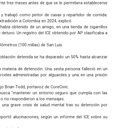
nte tres meses antes de que se le permitiera establecerse
y trabajó como pintor de casas y repartidor de comida.
xtradición a Colombia en 2024, explicó.
había obtenido de un amigo, en una tienda de cigarrillos
o detuvo. Un registro del ICE obtenido por AP clasificaba a
lómetros (100 millas) de San Luis.
 población detenida se ha disparado un 50% hasta alcanzar
n materia de detención. Una sexta persona falleció en un
celes administradas por alguaciles y una en una prisión
jo Brian Todd, portavoz de CoreCivic.
y busca "mantener un entorno seguro que cumpla con las
s o no respondieron a los mensajes.
ó una grave crisis de salud mental tras su detención por
eportó alucinaciones, según un informe del ICE sobre su