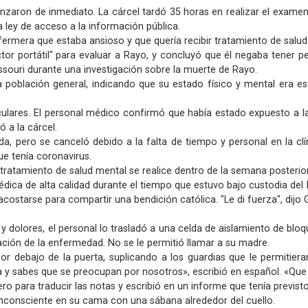
aron de inmediato. La cárcel tardó 35 horas en realizar el examen 
la ley de acceso a la información pública.
nfermera que estaba ansioso y que quería recibir tratamiento de salud
tor portátil" para evaluar a Rayo, y concluyó que él negaba tener
issouri durante una investigación sobre la muerte de Rayo.
 población general, indicando que su estado físico y mental era es
ulares. El personal médico confirmó que había estado expuesto a la b
ó a la cárcel.
a, pero se canceló debido a la falta de tiempo y personal en la clín
ue tenía coronavirus.
ratamiento de salud mental se realice dentro de la semana posterior 
édica de alta calidad durante el tiempo que estuvo bajo custodia del 
acostarse para compartir una bendición católica. "Le di fuerza", dij
dolores, el personal lo trasladó a una celda de aislamiento de blo
ación de la enfermedad. No se le permitió llamar a su madre.
r debajo de la puerta, suplicando a los guardias que le permitiera
a y sabes que se preocupan por nosotros», escribió en español. «Que 
ero para traducir las notas y escribió en un informe que tenía previs
nconsciente en su cama con una sábana alrededor del cuello.