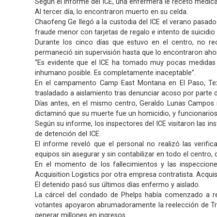
Según el informe del ICE, una enfermera le recetó medica
Al tercer día, lo encontraron muerto en su celda.
Chaofeng Ge llegó a la custodia del ICE el verano pasad
fraude menor con tarjetas de regalo e intento de suicidio
Durante los cinco días que estuvo en el centro, no r
permaneció sin supervisión hasta que lo encontraron ah
“Es evidente que el ICE ha tomado muy pocas medidas p
inhumano posible. Es completamente inaceptable”.
En el campamento Camp East Montana en El Paso, Texas
trasladado a aislamiento tras denunciar acoso por parte d
Días antes, en el mismo centro, Geraldo Lunas Campos mu
dictaminó que su muerte fue un homicidio, y funcionarios 
Según su informe, los inspectores del ICE visitaron las 
de detención del ICE.
El informe reveló que el personal no realizó las verifi
equipos sin asegurar y sin contabilizar en todo el centro,
En el momento de los fallecimientos y las inspecciones
Acquisition Logistics por otra empresa contratista. Acquis
El detenido pasó sus últimos días enfermo y aislado.
La cárcel del condado de Phelps había comenzado a rec
votantes apoyaron abrumadoramente la reelección de Tru
generar millones en ingresos.