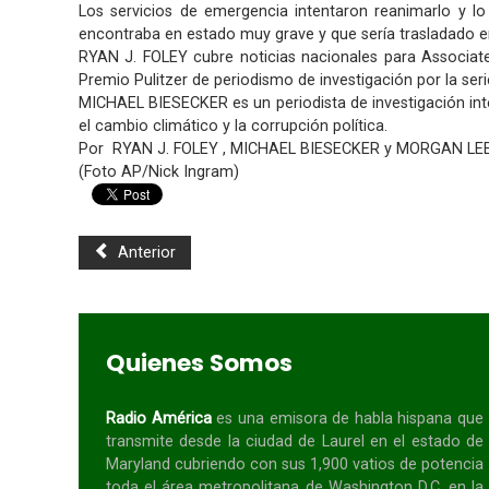
Los servicios de emergencia intentaron reanimarlo y l
encontraba en estado muy grave y que sería trasladado en a
RYAN J. FOLEY cubre noticias nacionales para Associate
Premio Pulitzer de periodismo de investigación por la serie
MICHAEL BIESECKER es un periodista de investigación int
el cambio climático y la corrupción política.
Por RYAN J. FOLEY , MICHAEL BIESECKER y MORGAN LE
(Foto AP/Nick Ingram)
Anterior
Quienes Somos
Radio América
es una emisora de habla
hispana
que
transmite desde la ciudad de Laurel en el estado de
Maryland cubriendo con sus 1,900 vatios de potencia
toda el área metropolitana de Washington D.C. en la