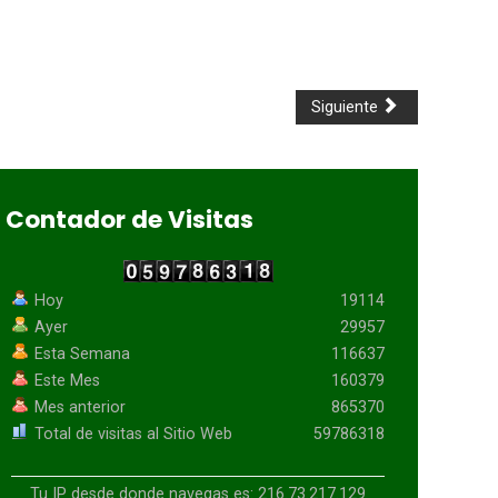
Siguiente
Contador de Visitas
Hoy
19114
Ayer
29957
Esta Semana
116637
Este Mes
160379
Mes anterior
865370
Total de visitas al Sitio Web
59786318
Tu IP desde donde navegas es: 216.73.217.129