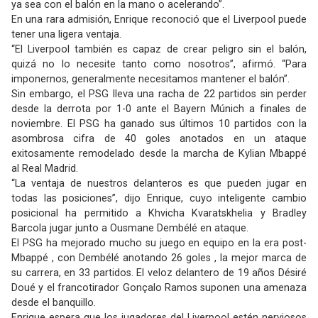
ya sea con el balón en la mano o acelerando”.
En una rara admisión, Enrique reconoció que el Liverpool puede
tener una ligera ventaja.
“El Liverpool también es capaz de crear peligro sin el balón,
quizá no lo necesite tanto como nosotros”, afirmó. “Para
imponernos, generalmente necesitamos mantener el balón”.
Sin embargo, el PSG lleva una racha de 22 partidos sin perder
desde la derrota por 1-0 ante el Bayern Múnich a finales de
noviembre. El PSG ha ganado sus últimos 10 partidos con la
asombrosa cifra de 40 goles anotados en un ataque
exitosamente remodelado desde la marcha de Kylian Mbappé
al Real Madrid.
“La ventaja de nuestros delanteros es que pueden jugar en
todas las posiciones”, dijo Enrique, cuyo inteligente cambio
posicional ha permitido a Khvicha Kvaratskhelia y Bradley
Barcola jugar junto a Ousmane Dembélé en ataque.
El PSG ha mejorado mucho su juego en equipo en la era post-
Mbappé , con Dembélé anotando 26 goles , la mejor marca de
su carrera, en 33 partidos. El veloz delantero de 19 años Désiré
Doué y el francotirador Gonçalo Ramos suponen una amenaza
desde el banquillo.
Enrique espera que los jugadores del Liverpool estén nerviosos