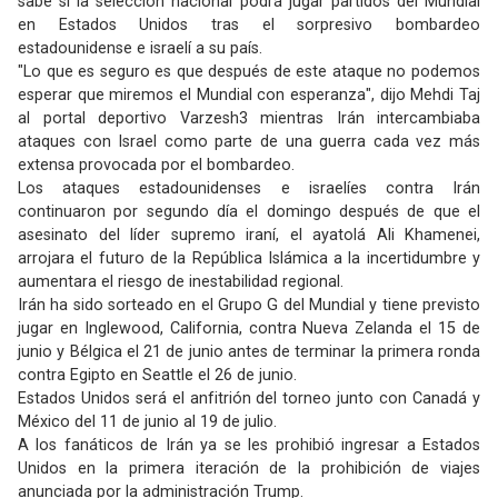
sabe si la selección nacional podrá jugar partidos del Mundial
en Estados Unidos tras el sorpresivo bombardeo
estadounidense e israelí a su país.
"Lo que es seguro es que después de este ataque no podemos
esperar que miremos el Mundial con esperanza", dijo Mehdi Taj
al portal deportivo Varzesh3 mientras Irán intercambiaba
ataques con Israel como parte de una guerra cada vez más
extensa provocada por el bombardeo.
Los ataques estadounidenses e israelíes contra Irán
continuaron por segundo día el domingo después de que el
asesinato del líder supremo iraní, el ayatolá Ali Khamenei,
arrojara el futuro de la República Islámica a la incertidumbre y
aumentara el riesgo de inestabilidad regional.
Irán ha sido sorteado en el Grupo G del Mundial y tiene previsto
jugar en Inglewood, California, contra Nueva Zelanda el 15 de
junio y Bélgica el 21 de junio antes de terminar la primera ronda
contra Egipto en Seattle el 26 de junio.
Estados Unidos será el anfitrión del torneo junto con Canadá y
México del 11 de junio al 19 de julio.
A los fanáticos de Irán ya se les prohibió ingresar a Estados
Unidos en la primera iteración de la prohibición de viajes
anunciada por la administración Trump.