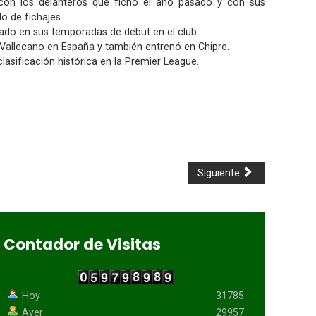
 con los delanteros que fichó el año pasado y con sus
o de fichajes.
rado en sus temporadas de debut en el club.
 Vallecano en España y también entrenó en Chipre.
asificación histórica en la Premier League.
Siguiente
Contador de Visitas
Hoy
31785
Ayer
29957