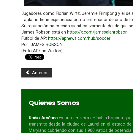
Jugadores como Florian Wirtz, Jeremie Frimpong y el delan
Iraola no tiene experiencia como entrenador de uno de lo
Su reputación ha crecido significativamente desde que se
James Robson está en
https://x.com/jamesalanrobson
Fútbol de AP:
https://apnews.com/hub/soccer
Por JAMES ROBSON
(Foto AP/Ian Walton)
Anterior
Quienes Somos
Radio América
es una emisora de habla
hispana
que
transmite desde la ciudad de Laurel en el estado de
Maryland cubriendo con sus 1,900 vatios de potencia