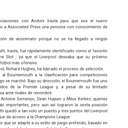
gociaciones con Andoni Iraola para que sea el nuevo
do a Associated Press una persona con conocimiento de
ción de anonimato porque no se ha llegado a ningún
h, Iraola, fue rápidamente identificado como el favorito
rne Slot , ya que el Liverpool deseaba que su próximo
 fútbol más ofensivo.
pool, Richard Hughes, ha liderado el proceso de selección.
vó al Bournemouth a la clasificación para competiciones
go se marchó. Bajo su dirección, el Bournemouth fue uno
idos de la Premier League y, a pesar de su limitado
esa ante rivales de renombre.
 Antoine Semenyo, Dean Huijsen y Milos Kerkez, quienes
s importantes, pero aun así lograron la sexta posición
h quedó a tan solo un puesto y tres puntos del Liverpool
a que da acceso a la Champions League.
or que se adapte a su estilo de juego preferido, basado en