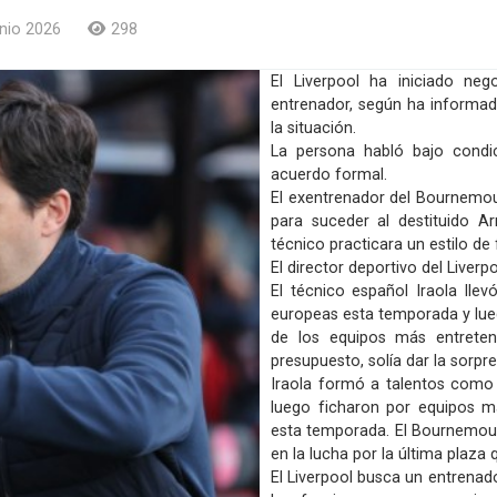
nio 2026
298
El Liverpool ha iniciado ne
entrenador, según ha informa
la situación.
La persona habló bajo condi
acuerdo formal.
El exentrenador del Bournemout
para suceder al destituido A
técnico practicara un estilo de
El director deportivo del Liver
El técnico español Iraola lle
europeas esta temporada y lue
de los equipos más entreten
presupuesto, solía dar la sorpr
Iraola formó a talentos como
luego ficharon por equipos má
esta temporada. El Bournemout
en la lucha por la última plaz
El Liverpool busca un entrenad