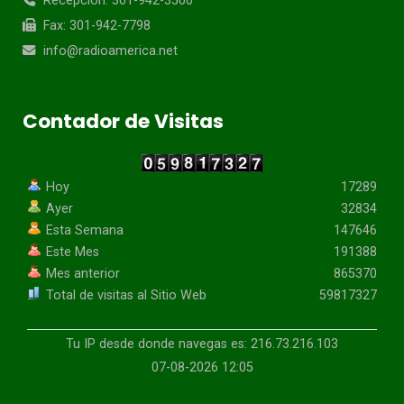
Recepción: 301-942-3500
Fax: 301-942-7798
info@radioamerica.net
Contador de Visitas
Hoy
17289
Ayer
32834
Esta Semana
147646
Este Mes
191388
Mes anterior
865370
Total de visitas al Sitio Web
59817327
Tu IP desde donde navegas es: 216.73.216.103
07-08-2026 12:05