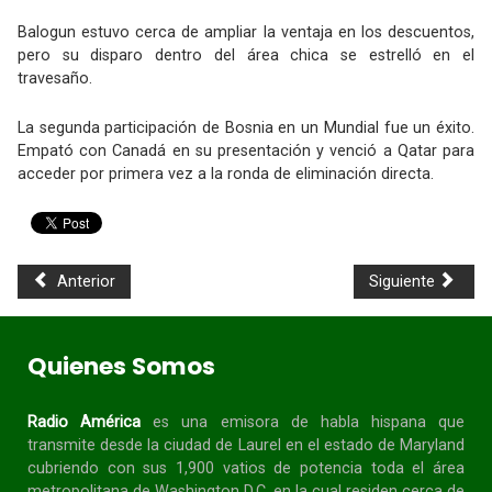
Balogun estuvo cerca de ampliar la ventaja en los descuentos,
pero su disparo dentro del área chica se estrelló en el
travesaño.
La segunda participación de Bosnia en un Mundial fue un éxito.
Empató con Canadá en su presentación y venció a Qatar para
acceder por primera vez a la ronda de eliminación directa.
Anterior
Siguiente
Quienes Somos
Radio América
es una emisora de habla
hispana
que
transmite desde la ciudad de Laurel en el estado de Maryland
cubriendo con sus 1,900 vatios de potencia toda el área
metropolitana de Washington D.C. en la cual residen cerca de