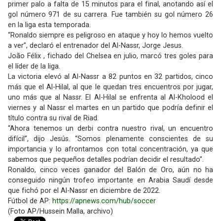
primer palo a falta de 15 minutos para el final, anotando así el
gol número 971 de su carrera. Fue también su gol número 26
en la liga esta temporada.
“Ronaldo siempre es peligroso en ataque y hoy lo hemos vuelto
a ver”, declaró el entrenador del Al-Nassr, Jorge Jesus.
João Félix , fichado del Chelsea en julio, marcó tres goles para
el líder de la liga.
La victoria elevó al Al-Nassr a 82 puntos en 32 partidos, cinco
más que el Al-Hilal, al que le quedan tres encuentros por jugar,
uno más que al Nassr. El Al-Hilal se enfrenta al Al-Kholood el
viernes y al Nassr el martes en un partido que podría definir el
título contra su rival de Riad.
“Ahora tenemos un derbi contra nuestro rival, un encuentro
difícil”, dijo Jesús. “Somos plenamente conscientes de su
importancia y lo afrontamos con total concentración, ya que
sabemos que pequeños detalles podrían decidir el resultado”.
Ronaldo, cinco veces ganador del Balón de Oro, aún no ha
conseguido ningún trofeo importante en Arabia Saudí desde
que fichó por el Al-Nassr en diciembre de 2022.
Fútbol de AP:
https://apnews.com/hub/soccer
(Foto AP/Hussein Malla, archivo)