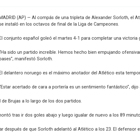
MADRID (AP) — Al compás de una tripleta de Alexander Sorloth, el Atlé
se instaló en los octavos de final de la Liga de Campeones.
El conjunto español goleó el martes 4-1 para completar una victoria g
“Ha sido un partido increíble. Hemos hecho bien empujando ofens
pases”, manifestó Sorloth.
El delantero noruego es el máximo anotador del Atlético esta tempor
“Estar acertado de cara a portería es un sentimiento fantástico”, dijo 
de Brujas a lo largo de los dos partidos.
ntó tras ir dos goles abajo y luego igualar de nuevo a los 89 minuto
ionar después de que Sorloth adelantó al Atlético a los 23. El defen