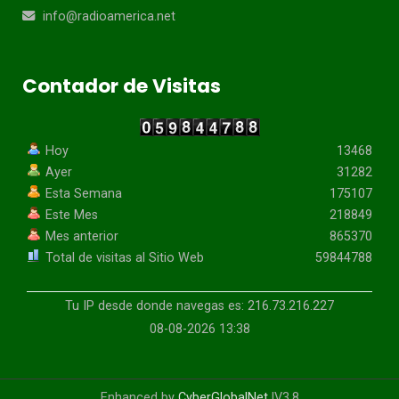
info@radioamerica.net
Contador de Visitas
Hoy
13468
Ayer
31282
Esta Semana
175107
Este Mes
218849
Mes anterior
865370
Total de visitas al Sitio Web
59844788
Tu IP desde donde navegas es: 216.73.216.227
08-08-2026 13:38
Enhanced by
CyberGlobalNet
|V3.8