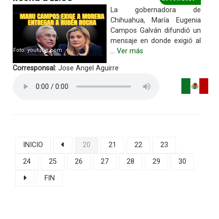
La gobernadora de
Chihuahua, María Eugenia
Campos Galván difundió un
mensaje en donde exigió al
Foto: youtube.com
...
Ver más
Corresponsal:
Jose Angel Aguirre
INICIO
20
21
22
23
24
25
26
27
28
29
30
FIN