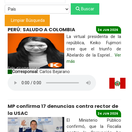
Buscar
Limpiar Búsqueda
PERÚ: SALUDO A COLOMBIA
24 JUN 2026
La virtual presidenta de la
república, Keiko Fujimori
cree que el triunfo de
Abelardo de la Espriel...
Ver
más
Foto: elcomercio.pe
Corresponsal:
Carlos Bejarano
MP confirma 17 denuncias contra rector de
la USAC
24 JUN 2026
El Ministerio Público
confirmó, que la Fiscalía