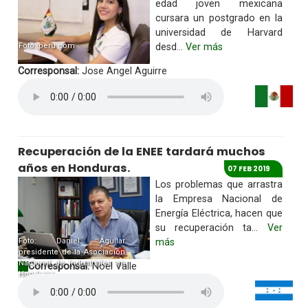
edad joven mexicana
cursara un postgrado en la
universidad de Harvard
Foto: peru com
desd...
Ver más
Corresponsal:
Jose Angel Aguirre
Recuperación de la ENEE tardará muchos
años en Honduras.
07 FEB 2019
Los problemas que arrastra
la Empresa Nacional de
Energía Eléctrica, hacen que
su recuperación ta...
Ver
Foto: Daniel Aguilar
más
presidente de la Asociación
Nacional de Industriales en
Corresponsal:
Noel Valle
Honduras.