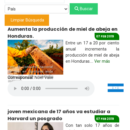
Buscar
Limpiar Búsqueda
Aumenta la producción de miel de abeja en
Honduras.
07 FEB 2019
Entre un 17 a 20 por ciento
anual incrementa la
producción de miel de abeja
en Honduras....
Ver más
Foto: El consumo nacional
de miel en Honduras anda
por las 750 toneladas
Corresponsal:
Noel Valle
métricas.
joven mexicana de 17 años va estudiar a
Harvard un posgrado
07 FEB 2019
Con tan solo 17 años de