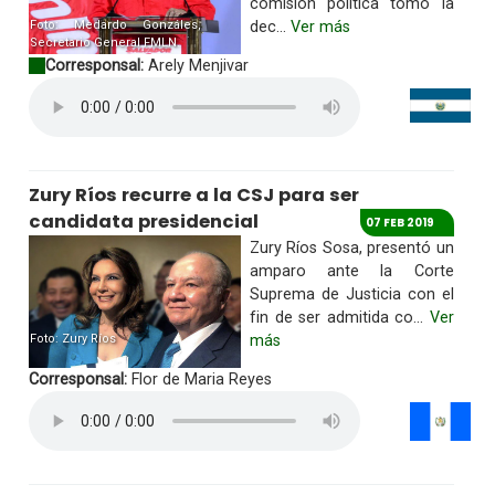
comisión política tomo la
Foto: Medardo Gonzáles,
dec...
Ver más
Secretario General FMLN.
Corresponsal:
Arely Menjivar
Zury Ríos recurre a la CSJ para ser
candidata presidencial
07 FEB 2019
Zury Ríos Sosa, presentó un
amparo ante la Corte
Suprema de Justicia con el
fin de ser admitida co...
Ver
Foto: Zury Ríos
más
Corresponsal:
Flor de Maria Reyes