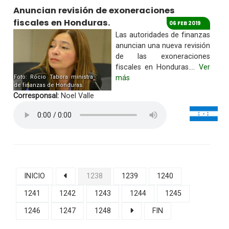
Anuncian revisión de exoneraciones
fiscales en Honduras.
06 FEB 2019
Las autoridades de finanzas
anuncian una nueva revisión
de las exoneraciones
fiscales en Honduras....
Ver
Foto: Rocio Tabora ministra
más
de finanzas de Honduras.
Corresponsal:
Noel Valle
INICIO
1238
1239
1240
1241
1242
1243
1244
1245
1246
1247
1248
FIN