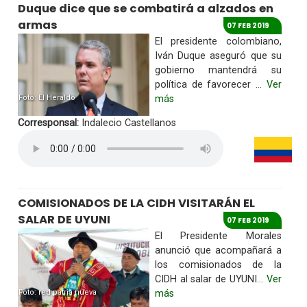
Duque dice que se combatirá a alzados en
armas
07 FEB 2019
El presidente colombiano,
Iván Duque aseguró que su
gobierno mantendrá su
política de favorecer ...
Ver
Foto: El Heraldo
más
Corresponsal:
Indalecio Castellanos
COMISIONADOS DE LA CIDH VISITARÁN EL
SALAR DE UYUNI
07 FEB 2019
El Presidente Morales
anunció que acompañará a
los comisionados de la
CIDH al salar de UYUNI...
Ver
Foto: red patria nueva
más