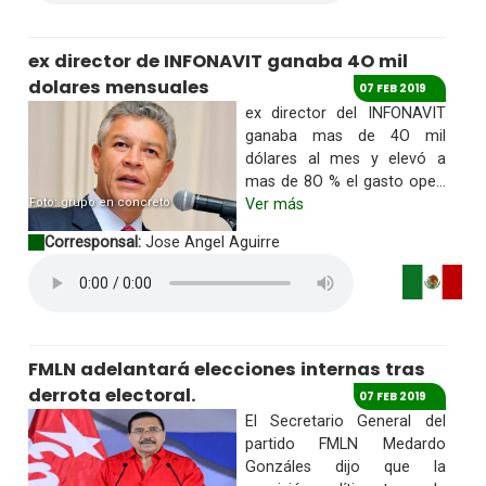
ex director de INFONAVIT ganaba 4O mil
dolares mensuales
07 FEB 2019
ex director del INFONAVIT
ganaba mas de 4O mil
dólares al mes y elevó a
mas de 8O % el gasto ope...
Foto: grupo en concreto
Ver más
Corresponsal:
Jose Angel Aguirre
FMLN adelantará elecciones internas tras
derrota electoral.
07 FEB 2019
El Secretario General del
partido FMLN Medardo
Gonzáles dijo que la