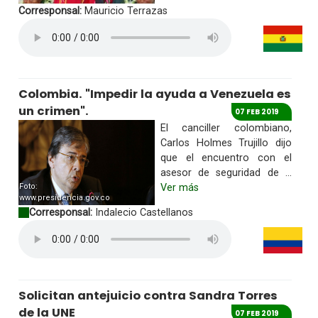
Corresponsal:
Mauricio Terrazas
Colombia. "Impedir la ayuda a Venezuela es
un crimen".
07 FEB 2019
El canciller colombiano,
Carlos Holmes Trujillo dijo
que el encuentro con el
asesor de seguridad de ...
Foto:
Ver más
www.presidencia.gov.co
Corresponsal:
Indalecio Castellanos
Solicitan antejuicio contra Sandra Torres
de la UNE
07 FEB 2019