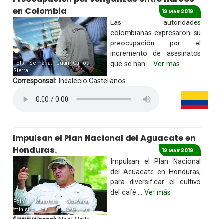
en Colombia
19 MAR 2019
Las autoridades
colombianas expresaron su
preocupación por el
incremento de asesinatos
Foto: Semana: Juan Carlos
que se han ...
Ver más
Sierra
Corresponsal:
Indalecio Castellanos
Impulsan el Plan Nacional del Aguacate en
Honduras.
19 MAR 2019
Impulsan el Plan Nacional
del Aguacate en Honduras,
para diversificar el cultivo
del café....
Ver más
Foto: Mauricio Guevara,
ministro de la SAG en
Honduras.