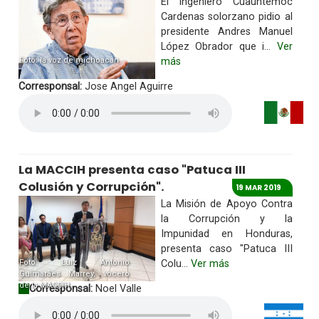
El ingeniero Cuauhtemoc
Cardenas solorzano pidio al
presidente Andres Manuel
López Obrador que i...
Ver
Foto: la voz de michoacan
más
Corresponsal:
Jose Angel Aguirre
La MACCIH presenta caso "Patuca III
Colusión y Corrupción".
19 MAR 2019
La Misión de Apoyo Contra
la Corrupción y la
Impunidad en Honduras,
presenta caso "Patuca III
Foto: Luiz Antonio
Colu...
Ver más
Guimarães Marrey, vocero
de la MACCIH.
Corresponsal:
Noel Valle