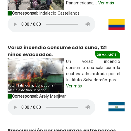
Foto: Colombia.com
Panamericana,...
Ver más
Corresponsal:
Indalecio Castellanos
Voraz incendio consume sala cuna, 121
niños evacuados.
20 MAR 2019
Un voraz incendio
consumió una sala cuna la
cual es administrada por el
Instituto Salvadoreño para...
Foto: Sala cuna, contiguo a
Ver más
Alcaldia de San Salvador.
Corresponsal:
Arely Menjivar
Preocupación por venganzas entre narcos