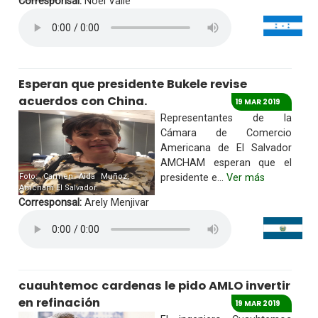
Corresponsal:
Noel Valle
Esperan que presidente Bukele revise
acuerdos con China.
19 MAR 2019
Representantes de la
Cámara de Comercio
Americana de El Salvador
AMCHAM esperan que el
Foto: Carmen Aida Muñoz,
presidente e...
Ver más
Amcham El Salvador.
Corresponsal:
Arely Menjivar
cuauhtemoc cardenas le pido AMLO invertir
en refinación
19 MAR 2019