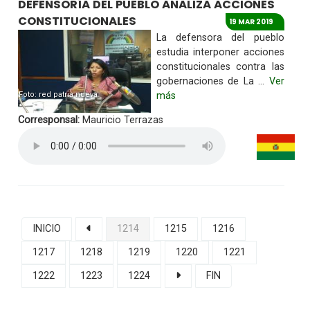
DEFENSORÍA DEL PUEBLO ANALIZA ACCIONES
CONSTITUCIONALES
19 MAR 2019
La defensora del pueblo
estudia interponer acciones
constitucionales contra las
gobernaciones de La ...
Ver
Foto: red patria nueva
más
Corresponsal:
Mauricio Terrazas
INICIO
1214
1215
1216
1217
1218
1219
1220
1221
1222
1223
1224
FIN