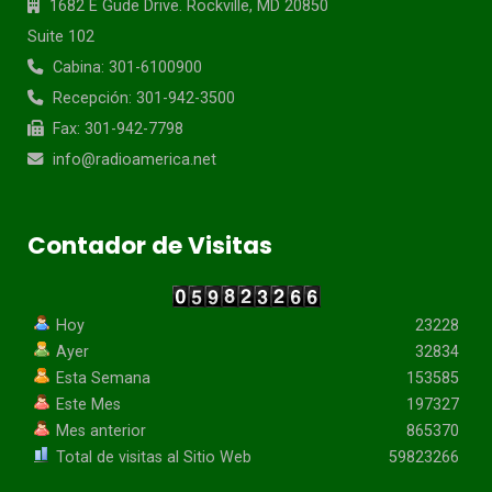
1682 E Gude Drive. Rockville, MD 20850
Suite 102
Cabina: 301-6100900
Recepción: 301-942-3500
Fax: 301-942-7798
info@radioamerica.net
Contador de Visitas
Hoy
23228
Ayer
32834
Esta Semana
153585
Este Mes
197327
Mes anterior
865370
Total de visitas al Sitio Web
59823266