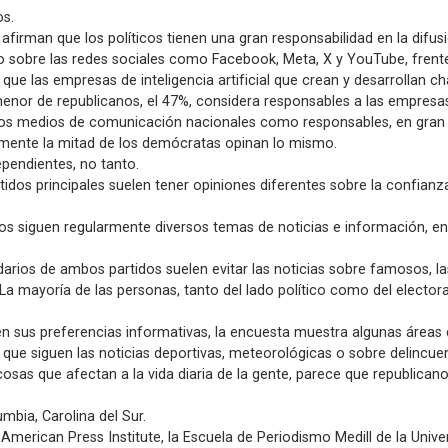
os.
firman que los políticos tienen una gran responsabilidad en la difu
 sobre las redes sociales como Facebook, Meta, X y YouTube, frente
ue las empresas de inteligencia artificial que crean y desarrollan c
menor de republicanos, el 47%, considera responsables a las empresas
a los medios de comunicación nacionales como responsables, en gran
mente la mitad de los demócratas opinan lo mismo.
ependientes, no tanto.
rtidos principales suelen tener opiniones diferentes sobre la confia
s siguen regularmente diversos temas de noticias e información, 
arios de ambos partidos suelen evitar las noticias sobre famosos, la
La mayoría de las personas, tanto del lado político como del electoral
en en sus preferencias informativas, la encuesta muestra algunas área
 que siguen las noticias deportivas, meteorológicas o sobre delincuen
cosas que afectan a la vida diaria de la gente, parece que republica
bia, Carolina del Sur.
el American Press Institute, la Escuela de Periodismo Medill de la Un