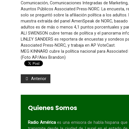
Comunicación, Comunicaciones Integradas de Marketing, la 
Asuntos Públicos Associated Press-NORC. La encuesta, re
solo se preguntó sobre la afiliación política a los adultos
muestra extraída del panel AmeriSpeak de NORC, basado en
adultos es de más o menos 4,1 puntos porcentuales y pa
ALI SWENSON cubre temas de política y el panorama info
LINLEY SANDERS es reportera de encuestas y sondeos para
Associated Press-NORC, y trabaja en AP VoteCast.
MEG KINNARD cubre la política nacional para Associated Pr
(Foto AP/Alex Brandon)
Anterior
Quienes Somos
Radio América
es una emisora de habla
hispana
que
transmite desde la ciudad de Laurel en el estado de