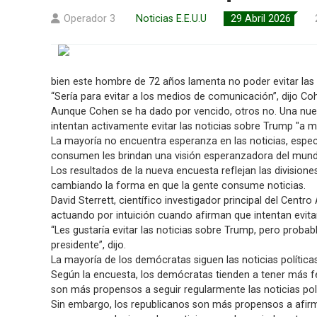
Operador 3
Noticias E.E.U.U
29 Abril 2026
bien este hombre de 72 años lamenta no poder evitar las 
“Sería para evitar a los medios de comunicación”, dijo C
Aunque Cohen se ha dado por vencido, otros no. Una nue
intentan activamente evitar las noticias sobre Trump "a m
La mayoría no encuentra esperanza en las noticias, espe
consumen les brindan una visión esperanzadora del mun
Los resultados de la nueva encuesta reflejan las division
cambiando la forma en que la gente consume noticias.
David Sterrett, científico investigador principal del Cent
actuando por intuición cuando afirman que intentan evitar
“Les gustaría evitar las noticias sobre Trump, pero proba
presidente”, dijo.
La mayoría de los demócratas siguen las noticias política
Según la encuesta, los demócratas tienden a tener más f
son más propensos a seguir regularmente las noticias polí
Sin embargo, los republicanos son más propensos a afir