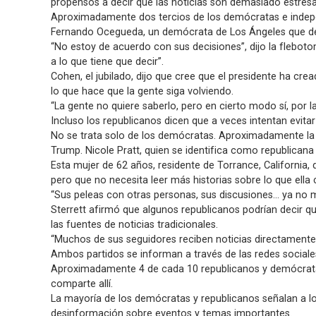
propensos a decir que las noticias son demasiado estresan
Aproximadamente dos tercios de los demócratas e indepen
Fernando Ocegueda, un demócrata de Los Ángeles que dec
“No estoy de acuerdo con sus decisiones”, dijo la fleboto
a lo que tiene que decir”.
Cohen, el jubilado, dijo que cree que el presidente ha c
lo que hace que la gente siga volviendo.
“La gente no quiere saberlo, pero en cierto modo sí, por 
Incluso los republicanos dicen que a veces intentan evitar
No se trata solo de los demócratas. Aproximadamente la 
Trump. Nicole Pratt, quien se identifica como republicana
Esta mujer de 62 años, residente de Torrance, California,
pero que no necesita leer más historias sobre lo que ella 
“Sus peleas con otras personas, sus discusiones... ya no 
Sterrett afirmó que algunos republicanos podrían decir q
las fuentes de noticias tradicionales.
“Muchos de sus seguidores reciben noticias directamente de
Ambos partidos se informan a través de las redes sociale
Aproximadamente 4 de cada 10 republicanos y demócratas a
comparte allí.
La mayoría de los demócratas y republicanos señalan a lo
desinformación sobre eventos y temas importantes.