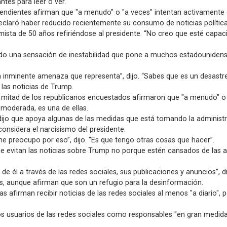
tes para leer o ver.
dientes afirman que "a menudo" o "a veces" intentan activamente evi
laró haber reducido recientemente su consumo de noticias polític
mista de 50 años refiriéndose al presidente. “No creo que esté capac
reado una sensación de inestabilidad que pone a muchos estadouniden
la inminente amenaza que representa”, dijo. “Sabes que es un desastre 
 las noticias de Trump.
mitad de los republicanos encuestados afirmaron que "a menudo" o "a
 moderada, es una de ellas.
 dijo que apoya algunas de las medidas que está tomando la administra
considera el narcisismo del presidente.
me preocupo por eso”, dijo. “Es que tengo otras cosas que hacer”.
ue evitan las noticias sobre Trump no porque estén cansados ​​de las
 él a través de las redes sociales, sus publicaciones y anuncios”, di
s, aunque afirman que son un refugio para la desinformación.
firman recibir noticias de las redes sociales al menos "a diario", 
s usuarios de las redes sociales como responsables "en gran medida"