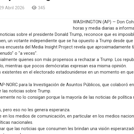
29 Abril 2026
345
WASHINGTON (AP) — Don Cohen,
horas y media diarias a informar
noticias sobre el presidente Donald Trump, reconoce que es imposibl
ohen, un votante independiente que se ha opuesto a Trump desde que 
va encuesta del Media Insight Project revela que aproximadamente 
enudo" o "a veces".
cialmente quienes son más propensos a rechazar a Trump. Los repub
do, mientras que pocos demócratas expresan esa misma opinión.
es existentes en el electorado estadounidense en un momento en que l
ro AP-NORC para la Investigación de Asuntos Públicos, que colaboró ​​e
 las noticias sobre Trump.
blemente no lo consigan porque la mayoría de las noticias de polític
s, pero eso no les genera esperanza.
e en los medios de comunicación, en particular en los medios nacion
ticas nacionales.
mar que las noticias que consumen les brindan una visión esperanz