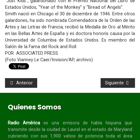
“Just Kids”, galardonado con el Premio Nacional del Libro de
Estados Unidos, “Year of the Monkey” y “Bread of Angels”.
Smith nació en Chicago el 30 de diciembre de 1946. Entre otros
galardones, ha sido nombrada Comendadora de la Orden de las
Artes y las Letras de Francia, recibió la Medalla de Oro al Mérito
en las Bellas Artes de España y es doctora honoris causa por la
Universidad de Columbia de Estados Unidos. Es miembro del
Salón de la Fama del Rock and Roll.
POR ASSOCIATED PRESS
(Foto Vianney Le Caer/Invision/AP, archivo)
Anterior
Siguiente
Quienes Somos
Radio América
es una emisora de habla
hispana
que
transmite desde la ciudad de Laurel en el estado de Maryland
cubriendo con sus 1,900 vatios de potencia toda el área