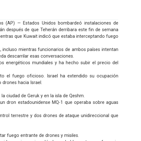
os (AP) — Estados Unidos bombardeó instalaciones de
Irán después de que Teherán derribara este fin de semana
mientras que Kuwait indicó que estaba interceptando fuego
, incluso mientras funcionarios de ambos países intentan
eda descarrilar esas conversaciones.
os energéticos mundiales y ha hecho subir el precio del
lto el fuego oficioso. Israel ha extendido su ocupación
 drones hacia Israel.
la ciudad de Geruk y en la isla de Qeshm.
o de un dron estadounidense MQ-1 que operaba sobre aguas
trol terrestre y dos drones de ataque unidireccional que
tar fuego entrante de drones y misiles.