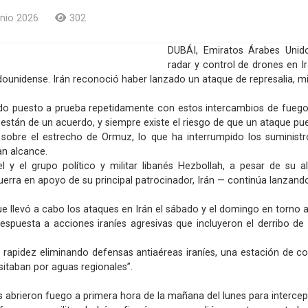
nio 2026
302
DUBÁI, Emiratos Árabes Unid
radar y control de drones en 
adounidense. Irán reconoció haber lanzado un ataque de represalia, 
 sido puesto a prueba repetidamente con estos intercambios de fuego
 están de un acuerdo, y siempre existe el riesgo de que un ataque pu
e sobre el estrecho de Ormuz, lo que ha interrumpido los suministr
n alcance.
 y el grupo político y militar libanés Hezbollah, a pesar de su a
erra en apoyo de su principal patrocinador, Irán — continúa lanzando
 llevó a cabo los ataques en Irán el sábado y el domingo en torno a 
n respuesta a acciones iraníes agresivas que incluyeron el derrib
pidez eliminando defensas antiaéreas iraníes, una estación de con
itaban por aguas regionales”.
 abrieron fuego a primera hora de la mañana del lunes para intercep