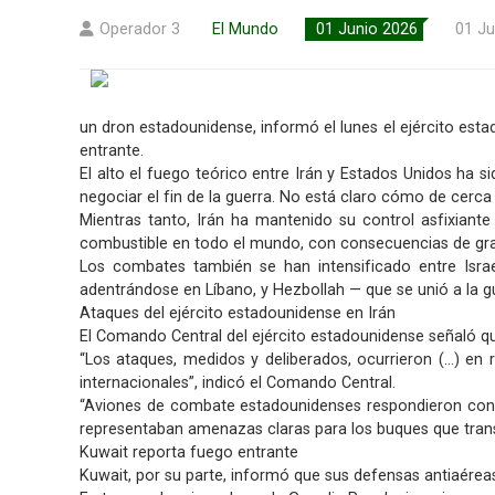
Operador 3
El Mundo
01 Junio 2026
01 Ju
un dron estadounidense, informó el lunes el ejército est
entrante.
El alto el fuego teórico entre Irán y Estados Unidos ha
negociar el fin de la guerra. No está claro cómo de cerca
Mientras tanto, Irán ha mantenido su control asfixiant
combustible en todo el mundo, con consecuencias de gra
Los combates también se han intensificado entre Israel
adentrándose en Líbano, y Hezbollah — que se unió a la gu
Ataques del ejército estadounidense en Irán
El Comando Central del ejército estadounidense señaló que
“Los ataques, medidos y deliberados, ocurrieron (...) e
internacionales”, indicó el Comando Central.
“Aviones de combate estadounidenses respondieron con ra
representaban amenazas claras para los buques que trans
Kuwait reporta fuego entrante
Kuwait, por su parte, informó que sus defensas antiaéreas