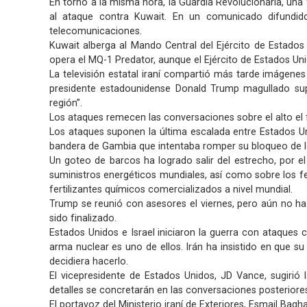
En torno a la misma hora, la Guardia Revolucionaria, una
al ataque contra Kuwait. En un comunicado difundido
telecomunicaciones.
Kuwait alberga al Mando Central del Ejército de Estados
opera el MQ-1 Predator, aunque el Ejército de Estados Unid
La televisión estatal iraní compartió más tarde imágenes
presidente estadounidense Donald Trump magullado sup
región”.
Los ataques remecen las conversaciones sobre el alto el
Los ataques suponen la última escalada entre Estados Un
bandera de Gambia que intentaba romper su bloqueo de lo
Un goteo de barcos ha logrado salir del estrecho, por el
suministros energéticos mundiales, así como sobre los fe
fertilizantes químicos comercializados a nivel mundial.
Trump se reunió con asesores el viernes, pero aún no ha 
sido finalizado.
Estados Unidos e Israel iniciaron la guerra con ataques 
arma nuclear es uno de ellos. Irán ha insistido en que su
decidiera hacerlo.
El vicepresidente de Estados Unidos, JD Vance, sugirió
detalles se concretarán en las conversaciones posteriore
El portavoz del Ministerio iraní de Exteriores, Esmail Bag