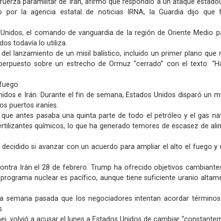
 fuerza paramilitar de Irán, afirmó que respondió a un ataque estad
 por la agencia estatal de noticias IRNA, la Guardia dijo que
 Unidos, el comando de vanguardia de la región de Oriente Medio p
os todavía lo utiliza.
 del lanzamiento de un misil balístico, incluido un primer plano que
erpuesto sobre un estrecho de Ormuz “cerrado” con el texto: “H
 fuego
idos e Irán. Durante el fin de semana, Estados Unidos disparó un m
s puertos iraníes.
 que antes pasaba una quinta parte de todo el petróleo y el gas na
rtilizantes químicos, lo que ha generado temores de escasez de ali
decidido si avanzar con un acuerdo para ampliar el alto el fuego y r
contra Irán el 28 de febrero. Trump ha ofrecido objetivos cambiante
 programa nuclear es pacífico, aunque tiene suficiente uranio altam
 la semana pasada que los negociadores intentan acordar términos
s.
haei, volvió a acusar el lunes a Estados Unidos de cambiar “constante