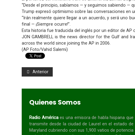
“Desde el principio, sabíamos — y seguimos sabiendo — q
Trump expresó optimismo sobre las conversaciones en una
“Irán realmente quiere llegar a un acuerdo, y será uno bu
final — ¡Siempre ocurre!”.
Esta historia fue traducida del inglés por un editor de AP 
JON GAMBRELL is the news director for the Gulf and Ira
across the world since joining the AP in 2006.
(AP Foto/Vahid Salemi)
Anterior
Quienes Somos
Radio América
es una emisora de habla
hispana
que
transmite desde la ciudad de Laurel en el estado de
Maryland cubriendo con sus 1,900 vatios de potencia