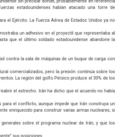
ounidense sin precisar dónde, probablemente en referencia
 fuerzas estadounidenses habían atacado una torre de
ara el Ejército. La Fuerza Aérea de Estados Unidos ya no
 mostraba un adhesivo en el proyectil que representaba al
asta que el último soldado estadounidense abandone la
isil contra la sala de máquinas de un buque de carga con
tural comercializados, pero la presión continúa sobre los
mentos. La región del golfo Pérsico produce el 30% de los
eabrir el estrecho. Irán ha dicho que el acuerdo no había
s para el conflicto, aunque impedir que Irán construya un
ente enriquecido para construir varias armas nucleares, si
 generales sobre el programa nuclear de Irán, y que los
mente” sus posiciones.